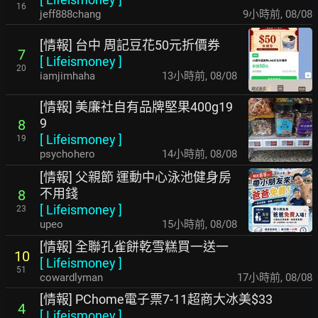
16
jeff888chang
9小時前
,
08/08
[情報] 台中 周記豆花50元折價券
7
[
Lifeismoney
]
20
iamjimhaha
13小時前
,
08/08
[情報] 美廉社自有品牌堅果400g19
9
8
[
Lifeismoney
]
19
psychohero
14小時前
,
08/08
[情報] 父親節 運動中心泳池健身房
不用錢
8
[
Lifeismoney
]
23
upeo
15小時前
,
08/08
[情報] 全聯孔雀餅乾雪糕買一送一
10
[
Lifeismoney
]
51
cowardlyman
17小時前
,
08/08
[情報] PChome電子票7-11超商大冰美$33
4
[
Lifeismoney
]