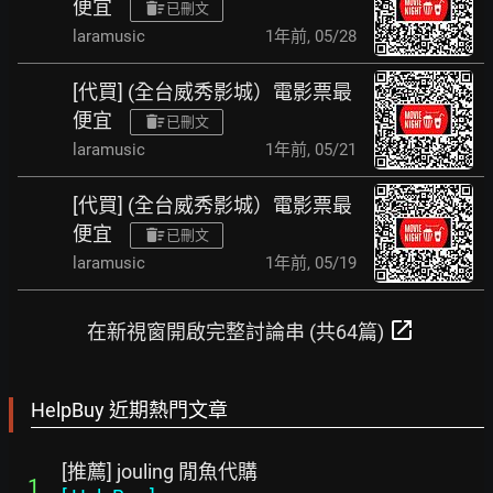
便宜
已刪文
laramusic
1年前
,
05/28
[代買] (全台威秀影城）電影票最
便宜
已刪文
laramusic
1年前
,
05/21
[代買] (全台威秀影城）電影票最
便宜
已刪文
laramusic
1年前
,
05/19
open_in_new
在新視窗開啟完整討論串 (共64篇)
HelpBuy 近期熱門文章
[推薦] jouling 閒魚代購
1