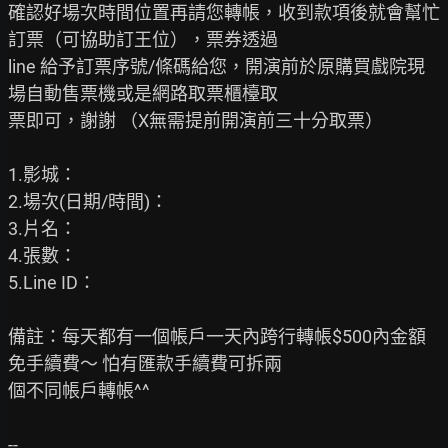
確認好場次時間位置再請您轉帳，收到款項後就會幫忙
訂票（可協助訂王位），票券透過

line 給予訂票序號/條碼給您，開演前於原購買戲院現
場自動售票機或是網路取票櫃檯取

票即可，謝謝 （X無需提前開演前三十分取票）

1.影城：

2.場次(日期/時間)：

3.片名：

4.張數：

5.Line ID：

備註：每天都有一個帳戶一天內跨行轉帳$500內金額
免手續費～ 怕有匯款手續費可拆兩

個不同帳戶轉帳^^
