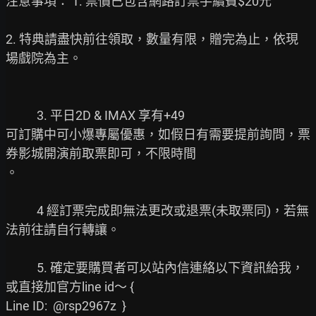
注意事項： 1. 票價已包含網路訂票手續費$20元

2. 特典請盡快前往領取，數量有限，贈完為止，依現
場戲院為主。

           3. 平日2D & IMAX 享有+49

可訂購中可小爆專屬優惠，如假日有需要提前詢問，票
券影城開演前取票即可，不限時間

。

           4 經訂票完成即無法更改或退票(未取票同)，若無
法前往請自行轉讓。

           5. 確定要購買者可以站內信連絡以下資訊給我，
或直接加官方line id～ {

Line ID:  @rsp2967z  }
