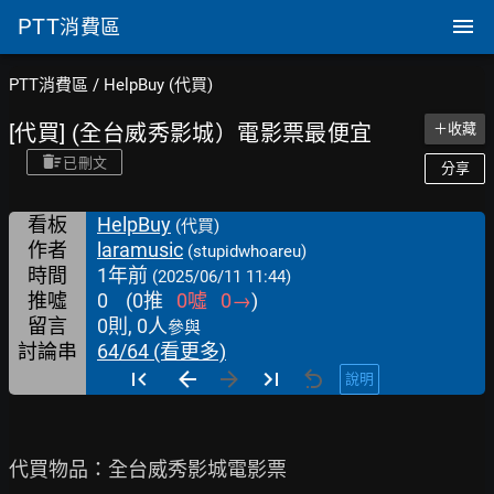
PTT
消費區
PTT消費區
/
HelpBuy (代買)
[代買] (全台威秀影城）電影票最便宜
＋收藏
已刪文
分享
看板
HelpBuy
(代買)
作者
laramusic
(stupidwhoareu)
時間
1年前
(2025/06/11 11:44)
推噓
0
(
0
推
0
噓
0
→
)
留言
0則, 0人
參與
討論串
64/64 (看更多)
說明
代買物品：全台威秀影城電影票
