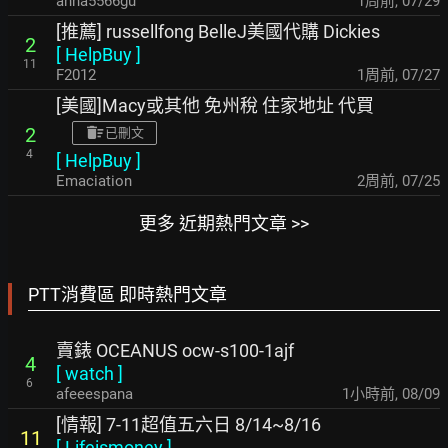
anna5566gu
1周前
,
07/29
[推薦] russellfong BelleJ美國代購 Dickies
2
[
HelpBuy
]
11
F2012
1周前
,
07/27
[美國]Macy或其他 免州稅 住家地址 代買
2
已刪文
4
[
HelpBuy
]
Emaciation
2周前
,
07/25
更多 近期熱門文章 >>
PTT消費區 即時熱門文章
賣錶 OCEANUS ocw-s100-1ajf
4
[
watch
]
6
afeeespana
1小時前
,
08/09
[情報] 7-11超值五六日 8/14~8/16
11
[
Lifeismoney
]