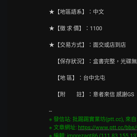
★【地區語系】：中文

★【徵 求 價】：1100

★【交易方式】：面交或店到店

　【保存狀況】：盒書完整，光碟無
　【地 區】：台中北屯

　【附　　註】：意者來信 感謝GS

※ 發信站: 批踢踢實業坊(ptt.cc), 來自: 2
※ 文章網址: 
https://www.ptt.cc/bb