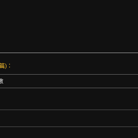
 篇)：
數