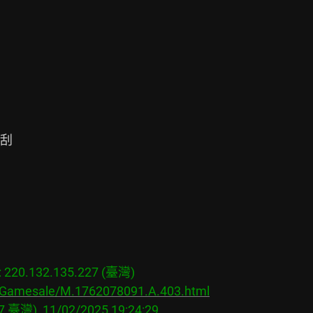
刮

20.132.135.227 (臺灣)

s/Gamesale/M.1762078091.A.403.html