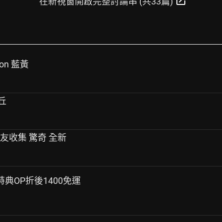
open_in_new
在新視窗開啟完整討論串 (共33篇)
con 藍黃
卡丘
朋友收集 驚奇 全新
雙特典OP折後1400免運