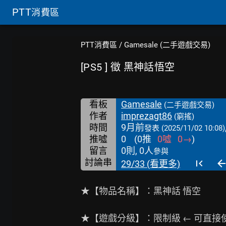
PTT
消費區
PTT消費區
/
Gamesale (二手遊戲交易)
[PS5 ] 徵 黑神話悟空
看板
Gamesale
(二手遊戲交易)
作者
imprezagt86
(窮搖)
時間
9月前
發表
(2025/11/02 10:08)
推噓
0
(
0
推
0
噓
0
→
)
留言
0則, 0人
參與
討論串
29/33 (看更多)
★【物品名稱】：黑神話 悟空

★【遊戲分級】：限制級 ← 可直接