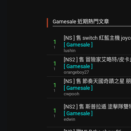
Gamesale 近期熱門文章
[NS ] 售 switch 紅藍主機 joy
1
[
Gamesale
]
1
lushin
[NS2 ] 售 冒險家艾略特/皮
1
[
Gamesale
]
1
orangeboy27
[NS ] 售 節奏天國奇蹟之星 
1
[
Gamesale
]
1
cwpooh
[NS2 ] 售 斯普拉遁 塗擊隊
1
[
Gamesale
]
1
edwin