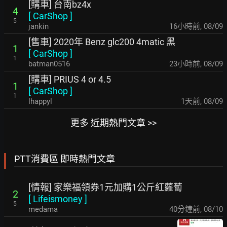
[購車] 台南bz4x
4
[
CarShop
]
5
jankin
16小時前
,
08/09
[售車] 2020年 Benz glc200 4matic 黑
1
[
CarShop
]
1
batman0516
23小時前
,
08/09
[購車] PRIUS 4 or 4.5
1
[
CarShop
]
1
lhappyl
1天前
,
08/09
更多 近期熱門文章 >>
PTT消費區 即時熱門文章
[情報] 家樂福領券1元加購1公斤紅蘿蔔
2
[
Lifeismoney
]
5
medama
40分鐘前
,
08/10