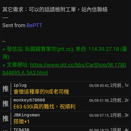
其它需求：可以的話請檢附工單，站內信聯絡

----

Sent from 
BePTT
※ 發信站: 批踢踢實業坊(ptt.cc), 來自: 114.39.27.18 (臺
灣)

※ 文章網址: 
https://www.ptt.cc/bbs/CarShop/M.1780
844895.A.5A3.html
2月前
, 1
iplug
06/08 00:42,
F
推
會徵這種車的9成老司機
2月前
, 2
monkey870808
06/08 01:58,
F
推
E63 630i真的難找，祝順利
2月前
, 3
JBKingsman
06/08 07:15,
F
推
搭徵+1
2月前
, 4
TC0430
06/08 18:23,
F