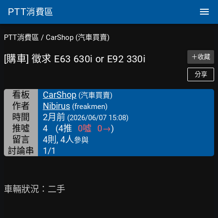
PTT
消費區
PTT消費區
/
CarShop (汽車買賣)
[購車] 徵求 E63 630i or E92 330i
＋收藏
分享
看板
CarShop
(汽車買賣)
作者
Nibirus
(freakmen)
時間
2月前
(2026/06/07 15:08)
推噓
4
(
4
推
0
噓
0
→
)
留言
4則, 4人
參與
討論串
1/1
車輛狀況：二手
