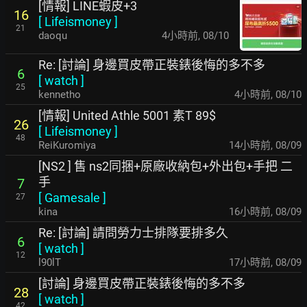
[情報] LINE蝦皮+3
16
[
Lifeismoney
]
21
daoqu
4小時前
,
08/10
Re: [討論] 身邊買皮帶正裝錶後悔的多不多
6
[
watch
]
25
kennetho
4小時前
,
08/10
[情報] United Athle 5001 素T 89$
26
[
Lifeismoney
]
48
ReiKuromiya
14小時前
,
08/09
[NS2 ] 售 ns2同捆+原廠收納包+外出包+手把 二
手
7
[
Gamesale
]
27
kina
16小時前
,
08/09
Re: [討論] 請問勞力士排隊要排多久
6
[
watch
]
12
l90lT
17小時前
,
08/09
[討論] 身邊買皮帶正裝錶後悔的多不多
28
[
watch
]
42