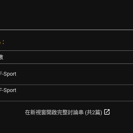
)：
數
F-Sport
F-Sport
open_in_new
在新視窗開啟完整討論串 (共2篇)