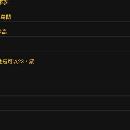
來就
幾萬問
速高
耗還可以23，感
。