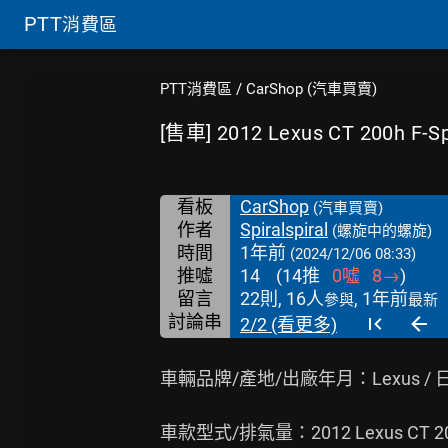
PTT
消費區
PTT消費區
/
CarShop (汽車買賣)
[售車] 2012 Lexus CT 200h F-Sp
看板
CarShop
(汽車買賣)
作者
Spiralspiral
(螺旋中的螺旋)
時間
1年前
(2024/12/06 08:33)
推噓
14
(
14
推
0
噓
8
→
)
留言
22則, 16人
, 1年前
參與
最新
討論串
2/2 (看更多)
車輛品牌/產地/出廠年月：Lexus / 日本
車款型式/排氣量：2012 Lexus CT 20