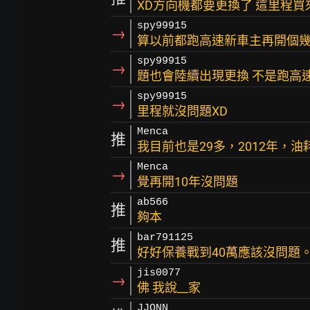
XD方向機都要更換了 這里程買
spy99915
→
算以前都跑高速新車主再開個
spy99915
→
題也會陸續出現更換 不是跑高
spy99915
→
里程就沒問題XD
Menca
推
我目前也是29多，2012年，油
Menca
→
覺再開10年沒問題
ab566
推
夠本
bar791125
推
好好保養戰到40萬應該沒問題
jis0077
→
佛 我說__家
JJONN