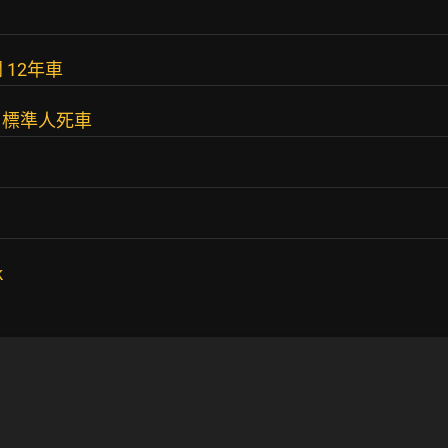
 12年車
，標準人死車
k