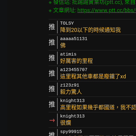
※ 發信站: 批踢踢實業坊(ptt.cc), 來自: 3
※ 文章網址: 
https://www.ptt.cc/bb
TOLSY
推
降到20以下的時候通知我
aaaaa51131
推
佛
atimis
推
好厲害的里程
a123455707
推
這里程其他車都是廢鐵了xd
z123z91
推
毅力驚人
knight313
推
高里程如果幾乎都國道，我不
knight313
→
很爛
spy99915
推