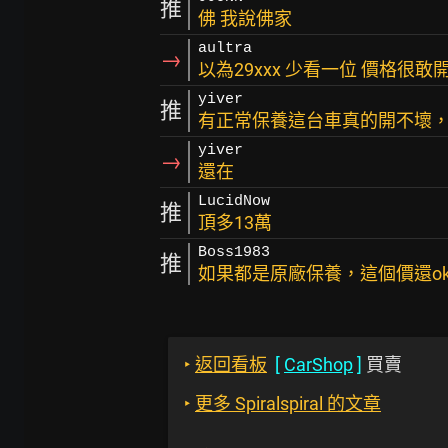
推
佛 我說佛家
aultra
→
以為29xxx 少看一位 價格很敢開
yiver
推
有正常保養這台車真的開不壞
yiver
→
還在
LucidNow
推
頂多13萬
Boss1983
推
如果都是原廠保養，這個價還o
‣
返回看板
[
CarShop
]
買賣
‣
更多 Spiralspiral 的文章