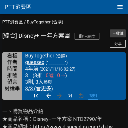
PTT
消費區
PTT消費區
/
BuyTogether (合購)
＋收藏
[綜合] Disney+ 一年方案團
已刪文
分享
看板
BuyTogether
(合購)
作者
guessex
(^________^)
時間
4年前
(2021/11/16 02:27)
推噓
3
(
3
推
0
噓
0
→
)
留言
3則, 3人
參與
討論串
3/3 (看更多)
說明
一、購買物品介紹

★商品名稱：Disney+一年方案 NTD2790/年 　　

★商品網址：
https://www.disneyplus.com/zh-tw