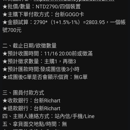
★批價/數量：NTD2790/四個裝置  　

★主購下單付款方式：台新GOGO卡 　　

★金額試算：2790*（1+1.5%-1%）=2803.95，一個帳
號700元

二、截止日期/欲徵數量

★預計收團時間：11/16 20:00前或徵滿

★預計徵求數量：主購1，再徵3

★預計匯款時間:發成團信後3小時

★成團後G單是否會顯示個資：無G單

三、團員付款方式

★收款銀行：台新Richart

★退款銀行：台新Richart

四、主辦人連絡方式：站內信/手機/Line

五、拿貨面交地點/時間：無
