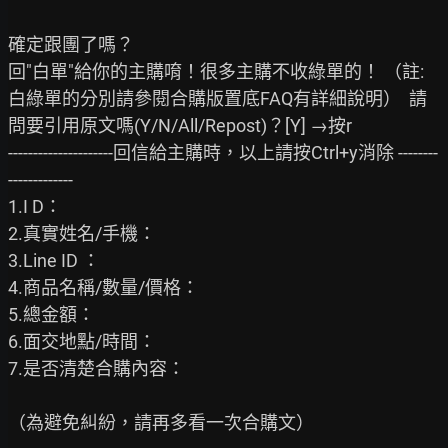
確定跟團了嗎？

回"白單"給你的主購唷！很多主購不收綠單的！ （註:
白綠單的分別請參閱合購版置底FAQ有詳細說明）  請
問要引用原文嗎(Y/N/All/Repost)？[Y] →按r

---------------------回信給主購時，以上請按Ctrl+y消除 --------
-------------

1.I D：

2.真實姓名/手機：

3.Line ID ：

4.商品名稱/數量/價格：

5.總金額：

6.面交地點/時間：

7.是否清楚合購內容： 　　

（為避免糾紛，請再多看一次合購文）
