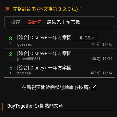
完整討論串
(本文為第 3 之 3 篇)：
排序：
最新先
|
最舊先
|
留言數
[綜合] Disney+ 一年方案團
3
已刪文
3
guessex
4年前
,
11/16
[綜合] Disney+ 一年方案團
2
james850531
4年前
,
11/14
2
[綜合] Disney+ 一年方案團
4
bruce6a
4年前
,
11/14
4
open_in_new
在新視窗開啟完整討論串 (共3篇)
BuyTogether 近期熱門文章