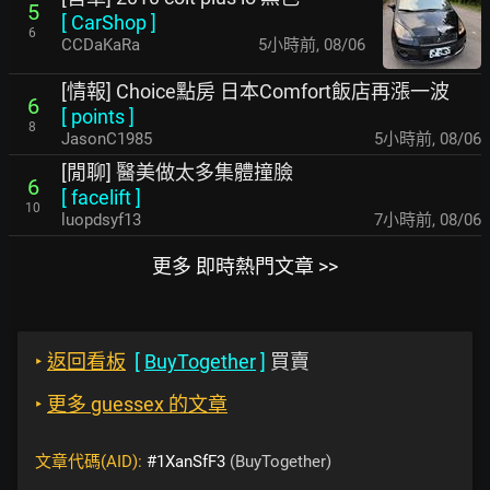
5
[
CarShop
]
6
CCDaKaRa
5小時前
,
08/06
[情報] Choice點房 日本Comfort飯店再漲一波
6
[
points
]
8
JasonC1985
5小時前
,
08/06
[閒聊] 醫美做太多集體撞臉
6
[
facelift
]
10
luopdsyf13
7小時前
,
08/06
更多 即時熱門文章 >>
‣
返回看板
[
BuyTogether
]
買賣
‣
更多 guessex 的文章
文章代碼(AID):
#1XanSfF3
(BuyTogether)