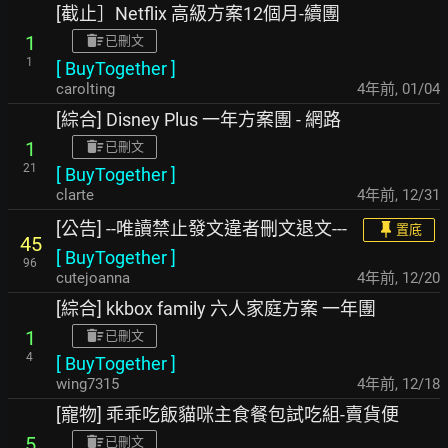
[截止］Netflix 高級方案12個月-續團
1
已刪文
1
[
BuyTogether
]
carolting
4年前
,
01/04
[綜合] Disney Plus 一年方案團 - 網路
1
已刪文
21
[
BuyTogether
]
clarte
4年前
,
12/31
[公告] --唯讀禁止發文違者刪文退文---
置底
45
[
BuyTogether
]
96
cutejoanna
4年前
,
12/20
[綜合] kkbox family 六人家庭方案 一年團
1
已刪文
4
[
BuyTogether
]
wing7315
4年前
,
12/18
[寵物] 乖乖吃飯貓咪主食餐包試吃組-賣貨便
5
已刪文