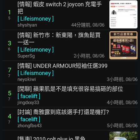
[情報] 蝦皮 switch 2 joycon 充電手
把
1
[
Lifeismoney
]
5
shyshyan
44分鐘前
,
08/06
[情報] 新竹市：新東陽，旗魚鬆買
一送一
3
[
Lifeismoney
]
6
SuperSg
2小時前
,
08/06
[情報] UNDER ARMOUR短袖任選399
7
[
Lifeismoney
]
7
neyokiwi
3小時前
,
08/06
[閒聊] 蘋果肌是不是填充很容易搞砸的部位
5
[
facelift
]
7
jingdxxy33
4小時前
,
08/06
[討論] 喬雅露到底該選手打還是機打?
4
[
facelift
]
7
zhongfbs43
5小時前
,
08/06
[售車] 2010 colt plus io 黑色