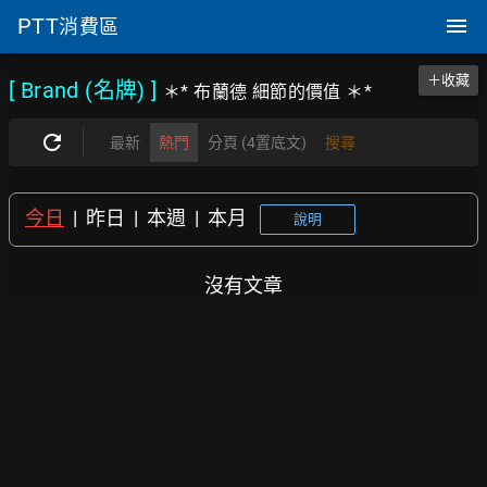
PTT
消費區
＋收藏
[ Brand (名牌)
]
＊* 布蘭德 細節的價值 ＊*
最新
熱門
分頁 (4置底文)
搜尋
今日
|
昨日
|
本週
|
本月
說明
沒有文章