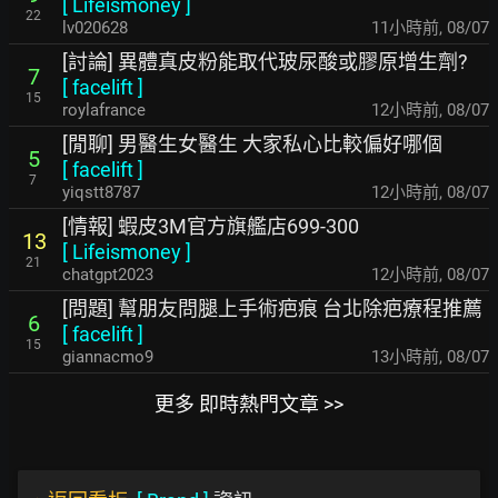
[
Lifeismoney
]
22
lv020628
11小時前
,
08/07
[討論] 異體真皮粉能取代玻尿酸或膠原增生劑?
7
[
facelift
]
15
roylafrance
12小時前
,
08/07
[閒聊] 男醫生女醫生 大家私心比較偏好哪個
5
[
facelift
]
7
yiqstt8787
12小時前
,
08/07
[情報] 蝦皮3M官方旗艦店699-300
13
[
Lifeismoney
]
21
chatgpt2023
12小時前
,
08/07
[問題] 幫朋友問腿上手術疤痕 台北除疤療程推薦
6
[
facelift
]
15
giannacmo9
13小時前
,
08/07
更多 即時熱門文章 >>