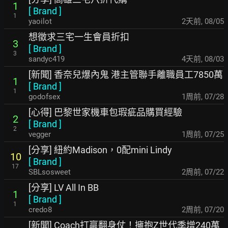
1
[
Brand
]
1
yaoilot
2天前
,
08/05
想徵求三宅一生會員折扣
3
[
Brand
]
3
sandyc419
4天前
,
08/03
[新聞] 香奈兒爆內鬼 港主管聯手離職員工7850萬
1
[
Brand
]
1
godofsex
1周前
,
07/28
[心得] 巴黎世家機車包瑕疵品購買經驗
2
[
Brand
]
2
vegger
1周前
,
07/25
[分享] 紐約Madison，0配mini Lindy
10
[
Brand
]
17
SBLsosweet
2周前
,
07/22
[分享] LV All In BB
1
[
Brand
]
1
credo8
2周前
,
07/20
[新聞] Coach打贏翻身仗！擁抱Z世代季增240萬