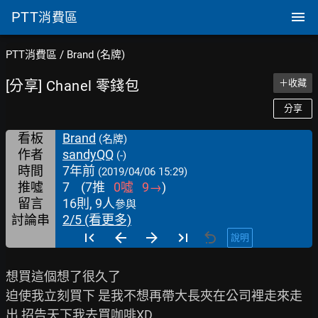
PTT
消費區
PTT消費區
/
Brand (名牌)
[分享] Chanel 零錢包
＋收藏
分享
看板
Brand
(名牌)
作者
sandyQQ
(-)
時間
7年前
(2019/04/06 15:29)
推噓
7
(
7
推
0
噓
9
→
)
留言
16則, 9人
參與
討論串
2/5 (看更多)
說明
想買這個想了很久了

迫使我立刻買下 是我不想再帶大長夾在公司裡走來走
出 招告天下我去買咖啡XD
