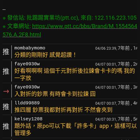
※ 發信站: 批踢踢實業坊(ptt.cc), 來自: 122.116.223.105

※ 文章網址: 
https://www.ptt.cc/bbs/Brand/M.1554564
576.A.2F8.html
7年前
, 1
mombabymomo
04/06 23:39,
F
推
分類的剛剛好 感覺超讚！
7年前
, 2
faye0930w
04/07 00:01,
F
推
好看啊啊啊 這個千元對折後拉鍊會卡卡的嗎 我的
一字放
7年前
, 3
faye0930w
04/07 00:01,
F
→
入對折的鈔票 有時會卡到拉鍊 囧
7年前
, 4
lldd99889
04/07 00:07,
F
推
推四層 鈔票我都對折再對折 不然會夾到
7年前
, 5
kelsey1208
04/07 00:31,
F
推
題外話，原po可以下載「許多卡」app，這樣可以
管理多