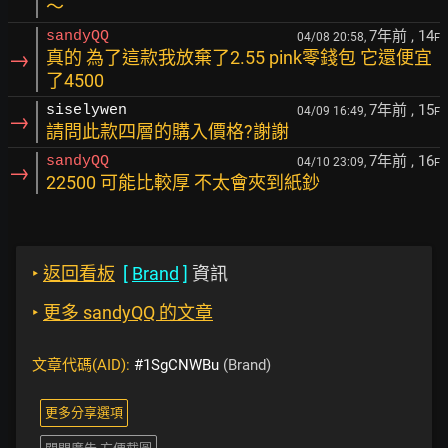
～
7年前
, 14
sandyQQ
04/08 20:58,
F
→
真的 為了這款我放棄了2.55 pink零錢包 它還便宜
了4500
7年前
, 15
siselywen
04/09 16:49,
F
→
請問此款四層的購入價格?謝謝
7年前
, 16
sandyQQ
04/10 23:09,
F
→
22500 可能比較厚 不太會夾到紙鈔
‣
返回看板
[
Brand
]
資訊
‣
更多 sandyQQ 的文章
文章代碼(AID):
#1SgCNWBu
(Brand)
更多分享選項