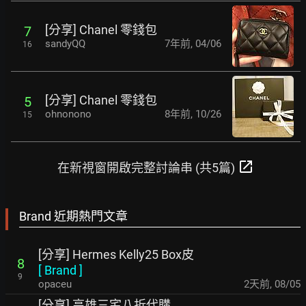
[分享] Chanel 零錢包
7
sandyQQ
7年前
,
04/06
16
[分享] Chanel 零錢包
5
ohnonono
8年前
,
10/26
15
open_in_new
在新視窗開啟完整討論串 (共5篇)
Brand 近期熱門文章
[分享] Hermes Kelly25 Box皮
8
[
Brand
]
9
opaceu
2天前
,
08/05
[分享] 高雄三宅八折代購