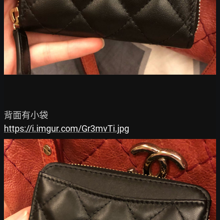
https://i.imgur.com/Gr3mvTi.jpg