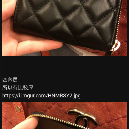
四內層

https://i.imgur.com/HNMRSY2.jpg