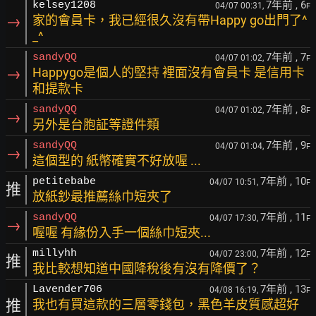
7年前
, 6
kelsey1208
04/07 00:31,
F
→
家的會員卡，我已經很久沒有帶Happy go出門了^
_^
7年前
, 7
sandyQQ
04/07 01:02,
F
→
Happygo是個人的堅持 裡面沒有會員卡 是信用卡
和提款卡
7年前
, 8
sandyQQ
04/07 01:02,
F
→
另外是台胞証等證件類
7年前
, 9
sandyQQ
04/07 01:04,
F
→
這個型的 紙幤確實不好放喔 ...
7年前
, 10
petitebabe
04/07 10:51,
F
推
放紙鈔最推薦絲巾短夾了
7年前
, 11
sandyQQ
04/07 17:30,
F
→
喔喔 有緣份入手一個絲巾短夾...
7年前
, 12
millyhh
04/07 23:00,
F
推
我比較想知道中國降稅後有沒有降價了？
7年前
, 13
Lavender706
04/08 16:19,
F
推
我也有買這款的三層零錢包，黑色羊皮質感超好