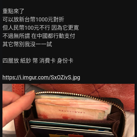
重點來了

可以放新台幣1000元對折

但人民幣100元不行 因為它更寛

不過無所謂 在中國都行動支付

其它幤別我沒一一試

四層放 紙鈔 幤 消費卡 身份卡

https://i.imgur.com/SxOZivS.jpg