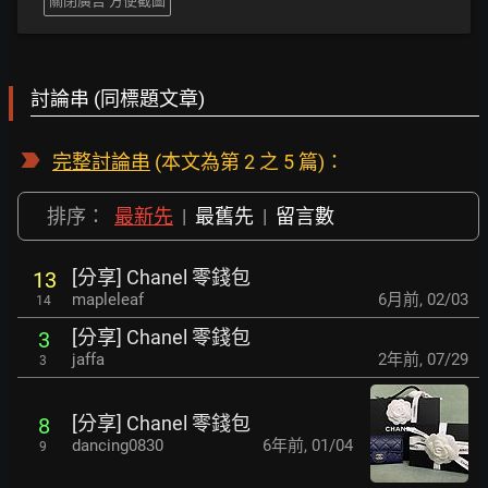
關閉廣告 方便截圖
討論串 (同標題文章)
完整討論串
(本文為第 2 之 5 篇)：
排序：
最新先
|
最舊先
|
留言數
[分享] Chanel 零錢包
13
mapleleaf
6月前
,
02/03
14
[分享] Chanel 零錢包
3
jaffa
2年前
,
07/29
3
[分享] Chanel 零錢包
8
dancing0830
6年前
,
01/04
9