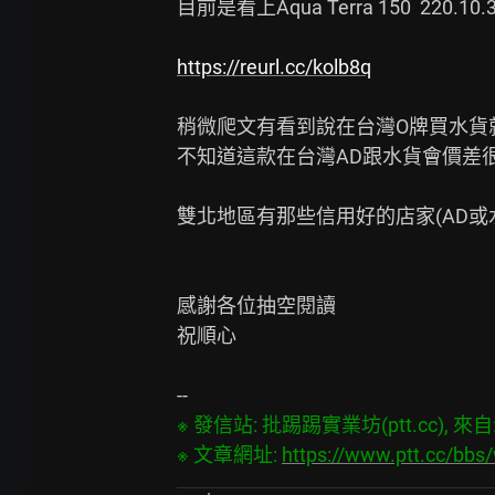
目前是看上Aqua Terra 150  220.10.38
https://reurl.cc/kolb8q
稍微爬文有看到說在台灣O牌買水貨就
不知道這款在台灣AD跟水貨會價差很
雙北地區有那些信用好的店家(AD或水
感謝各位抽空閱讀

祝順心

※ 發信站: 批踢踢實業坊(ptt.cc), 來自: 1
※ 文章網址: 
https://www.ptt.cc/bb