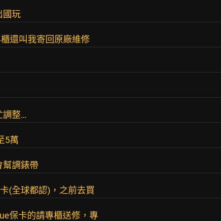
出國玩
專櫃還叫我寄回原廠維修
忙調整…
至5萬
不會幫調錶帶
e的保卡(全球都認)，之前去買
que保卡的請專櫃送修，專