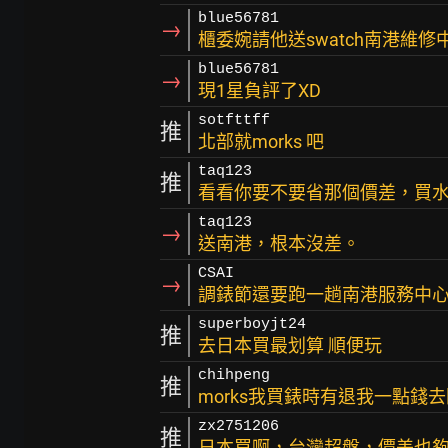
blue56781
→
櫃委婉請他送swatch南港維修中
blue56781
→
現1星負評了XD
sotfttff
推
北部就morks 吧
taq123
推
看看你要不要省那個價差，買
taq123
→
送南港，根本沒差。
CSAI
→
調錶節還要跑一趟南港服務中心
superboyjt24
推
去日本買最划算 順便玩
chihpeng
推
morks我買錶時有退我一點錢
zx2751206
推
日本買啊，台灣超盤，價差也