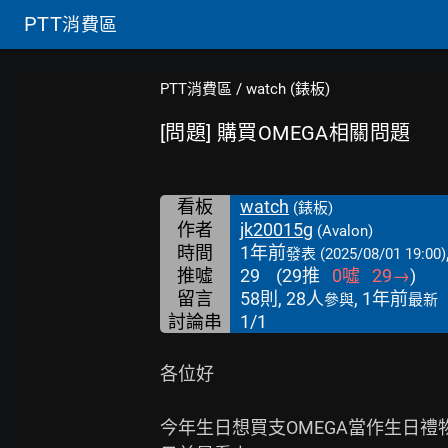
PTT
消費區
PTT消費區
/
watch (錶板)
[問題] 購買OMEGA相關問題
看板
watch
(錶板)
作者
jk20015g
(Avalon)
時間
1年前
發表
(2025/08/01 19:00)
推噓
29
(
29
推
0
噓
29
→
)
留言
58則, 28人
, 1年前
參與
最新
討論串
1/1
各位好

今年生日想買支OMEGA當作生日禮物