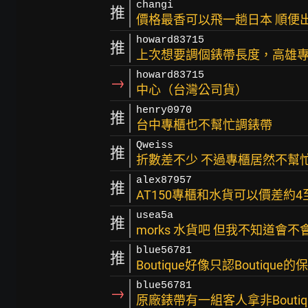
changi
推
價格最香可以飛一趟日本 順便
howard83715
推
上次想要調個錶帶長度，高雄
howard83715
→
中心（台灣公司貨）
henry0970
推
台中專櫃也不幫忙調錶帶
Qweiss
推
折數差不少 不過專櫃居然不幫
alex87957
推
AT150專櫃和水貨可以價差約4
usea5a
推
morks 水貨吧 但我不知道會
blue56781
推
Boutique好像只認Boutiqu
blue56781
→
原廠錶帶有一組客人拿非Bouti