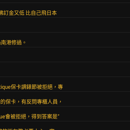
格很佛訂金又低 比自己飛日本
過南港修過。
ique保卡調錶節被拒絕，專
ue的保卡，有反問專櫃人員，
tique會被拒絕，得到答案是“