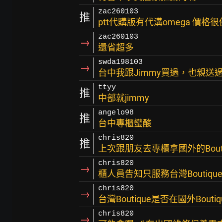
zac260103
推
ptt代購版有代溝omega 價
zac260103
→
還省超多
swda198103
→
台中我跟Jimmy買過，也親送
ttyy
推
中部就jimmy
angelo98
推
台中專櫃蠻酸
chris820
推
上次跟朋友去專櫃拿國外的Bout
chris820
→
櫃人員告知只服務台灣Boutiq
chris820
→
台灣Boutique是否在國外Bou
chris820
→