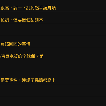
還很高，調一下刮到起爭議麻煩
幫忙調，但要簽個刮到不
屋買錶回國的事情
，彷彿買水貨的全球保卡是
也是要簽名，連調了幾節都寫上