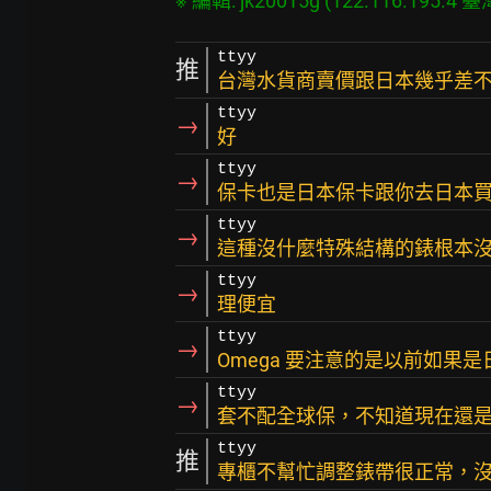
ttyy
推
台灣水貨商賣價跟日本幾乎差
ttyy
→
好
ttyy
→
保卡也是日本保卡跟你去日本
ttyy
→
這種沒什麼特殊結構的錶根本
ttyy
→
理便宜
ttyy
→
Omega 要注意的是以前如果
ttyy
→
套不配全球保，不知道現在還
ttyy
推
專櫃不幫忙調整錶帶很正常，