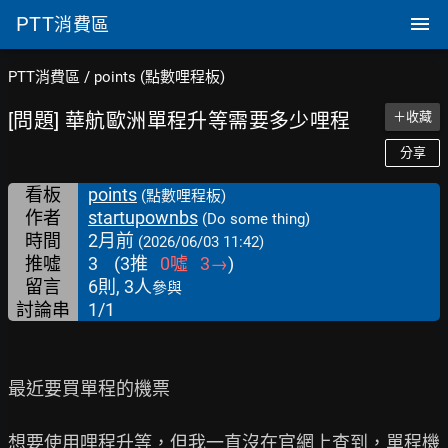
PTT
消費區
PTT消費區
/
points (點數哩程板)
[問題] 華航歐洲單程升等需要多少哩程
＋收藏
分享
看板
points
(點數哩程板)
作者
startupownbs
(Do some thing)
時間
2月前
(2026/06/03 11:42)
推噓
3
(
3
推
0
噓
3
→
)
留言
6則, 3人
參與
討論串
1/1
最近要買單程的機票

想要使用哩程升等，但我一直沒在官網上查到，單程機