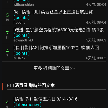
1
willsonchien
4天前
,
08/04
Re: [情報] [JL] 萬豪鈦金以上直送日航紅寶
5
[
points
]
16
hugoliu
4天前
,
08/04
[贈送] 星宇航空長程航線5000元優惠折扣碼 1張
7
[
points
]
11
edward8143
5天前
,
08/03
[ 售 ] [售] [AS] 阿拉斯加里程100%加成 個人回
4
[
points
]
5
MDRZ7
6天前
,
08/02
更多 近期熱門文章 >>
PTT消費區 即時熱門文章
[情報] 7-11超值五六日 8/14~8/16
4
[
Lifeismoney
]
6