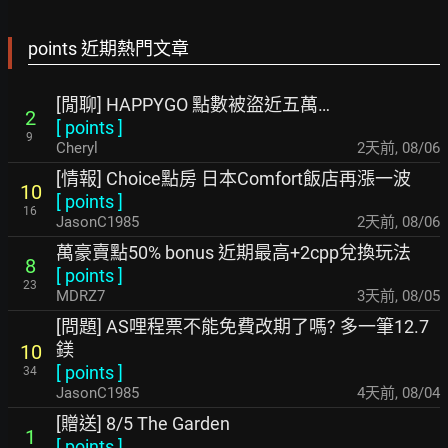
points 近期熱門文章
[閒聊] HAPPYGO 點數被盜近五萬…
2
[
points
]
9
Cheryl
2天前
,
08/06
[情報] Choice點房 日本Comfort飯店再漲一波
10
[
points
]
16
JasonC1985
2天前
,
08/06
萬豪賣點50% bonus 近期最高+2cpp兌換玩法
8
[
points
]
23
MDRZ7
3天前
,
08/05
[問題] AS哩程票不能免費改期了嗎? 多一筆12.7
鎂
10
[
points
]
34
JasonC1985
4天前
,
08/04
[贈送] 8/5 The Garden
1
[
points
]