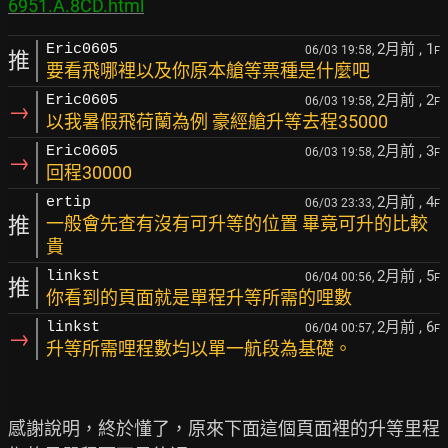
6951.A.8CD.html
2月前
, 1
Eric0605
06/03 19:58,
F
推
要看飛哪裡以及你原本艙等票種是什麼吧
2月前
, 2
Eric0605
06/03 19:58,
F
→
以我暑假飛荷蘭為例 豪經艙升等去程35000
2月前
, 3
Eric0605
06/03 19:58,
F
→
回程30000
2月前
, 4
ertip
06/03 23:33,
F
推
一般會先查有沒有可升等的位置 畢竟可升的比較
貴
2月前
, 5
linkst
06/04 00:56,
F
推
你看到的頁面就是單程升等所需的哩數
2月前
, 6
linkst
06/04 00:57,
F
→
升等所需哩程數均以單一航段為基礎。
感謝說明，終於懂了，原來下面這個頁面裡的升等里程