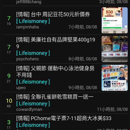
jeff888chang
3小時前
,
08/08
[情報] 台中 周記豆花50元折價券
7
[
Lifeismoney
]
16
iamjimhaha
7小時前
,
08/08
[情報] 美廉社自有品牌堅果400g19
9
7
[
Lifeismoney
]
17
psychohero
8小時前
,
08/08
[情報] 父親節 運動中心泳池健身房
不用錢
9
[
Lifeismoney
]
21
upeo
9小時前
,
08/08
[情報] 全聯孔雀餅乾雪糕買一送一
10
[
Lifeismoney
]
48
cowardlyman
11小時前
,
08/08
[情報] PChome電子票7-11超商大冰美$33
3
[
Lifeismoney
]
11