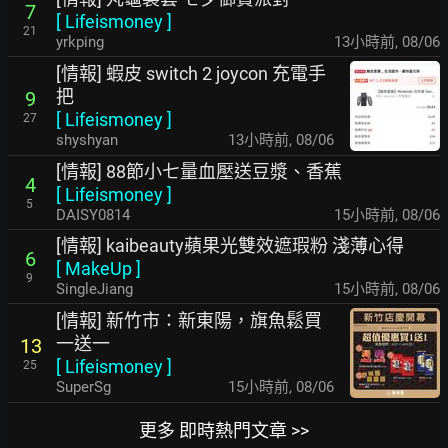
7
[
Lifeismoney
]
21
yrkping
13小時前
,
08/06
[情報] 蝦皮 switch 2 joycon 充電手
把
9
[
Lifeismoney
]
27
shyshyan
13小時前
,
08/06
[情報] 88節小七量血壓送豆漿、香蕉
4
[
Lifeismoney
]
5
DAISY0814
15小時前
,
08/06
[情報] kaibeauty蘋果光雙效遮瑕粉 淺薄心得
6
[
MakeUp
]
9
SingleJiang
15小時前
,
08/06
[情報] 新竹市：新東陽，旗魚鬆買
一送一
13
[
Lifeismoney
]
25
SuperSg
15小時前
,
08/06
更多 即時熱門文章 >>