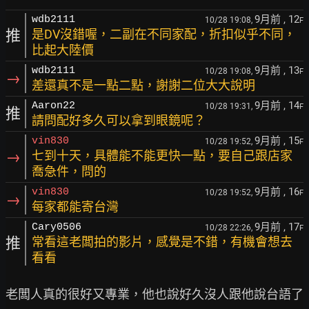
9月前
, 12
wdb2111
10/28 19:08,
F
推
是DV沒錯喔，二副在不同家配，折扣似乎不同，
比起大陸價
9月前
, 13
wdb2111
10/28 19:08,
F
→
差還真不是一點二點，謝謝二位大大說明
9月前
, 14
Aaron22
10/28 19:31,
F
推
請問配好多久可以拿到眼鏡呢？
9月前
, 15
vin830
10/28 19:52,
F
→
七到十天，具體能不能更快一點，要自己跟店家
喬急件，問的
9月前
, 16
vin830
10/28 19:52,
F
→
每家都能寄台灣
9月前
, 17
Cary0506
10/28 22:26,
F
推
常看這老闆拍的影片，感覺是不錯，有機會想去
看看