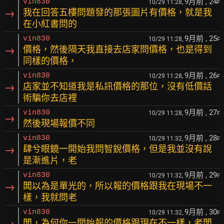
9月前
, 24
vin830
10/29 11:28,
F
→
我在回答五樓問題發的那張圖片有價格，就是我
在小紅書問的
9月前
, 25
vin830
10/29 11:28,
F
→
價格，然後隔天我直接去店家問價格，也是得到
同樣的價格，
9月前
, 26
vin830
10/29 11:28,
F
→
店家並不知道我是私訊價格的那位，沒有低價話
術騙你去店裡
9月前
, 27
vin830
10/29 11:28,
F
→
然後現場報價不同
9月前
, 28
vin830
10/29 11:32,
F
→
肆兮眼鏡一開始我問智銳價格，但是我並沒有說
是漸進片，老
9月前
, 29
vin830
10/29 11:32,
F
→
闆以為是單光的，所以報的價格跟我在現場不一
樣，我就問老
9月前
, 30
vin830
10/29 11:32,
F
→
闆，為何你一開始報的價格跟現在不一樣，老闆