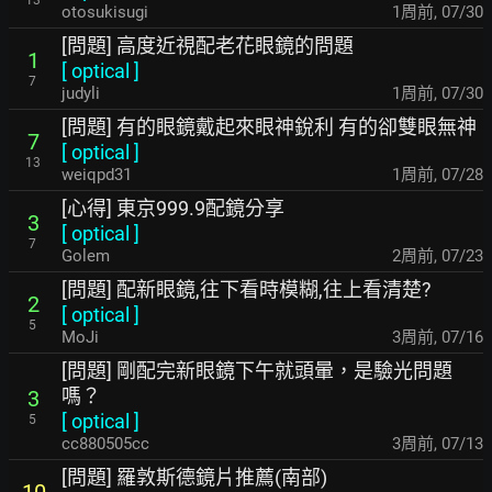
13
otosukisugi
1周前
,
07/30
[問題] 高度近視配老花眼鏡的問題
1
[
optical
]
7
judyli
1周前
,
07/30
[問題] 有的眼鏡戴起來眼神銳利 有的卻雙眼無神
7
[
optical
]
13
weiqpd31
1周前
,
07/28
[心得] 東京999.9配鏡分享
3
[
optical
]
7
Golem
2周前
,
07/23
[問題] 配新眼鏡,往下看時模糊,往上看清楚?
2
[
optical
]
5
MoJi
3周前
,
07/16
[問題] 剛配完新眼鏡下午就頭暈，是驗光問題
嗎？
3
[
optical
]
5
cc880505cc
3周前
,
07/13
[問題] 羅敦斯德鏡片推薦(南部)