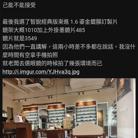
己能不能接受

最後我選了智銳經典版漸進 1.6 鎏金鍍膜訂製片

鏡架大概1010加上外掛墨鏡片485

鏡片就是3549

因為他們一直講解，這兩小時差不多都在說話，我沒什
麼時間有空拿手機拍照

http://i.imgur.com/YJHva3q.jpg