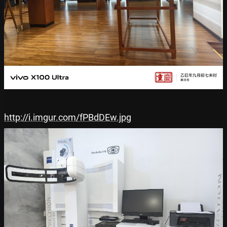
http://i.imgur.com/fPBdDEw.jpg