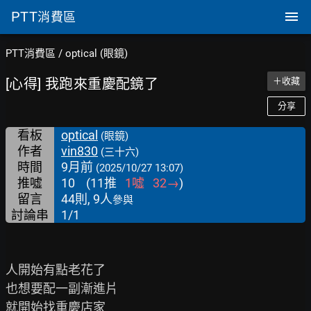
PTT
消費區
PTT消費區
/
optical (眼鏡)
[心得] 我跑來重慶配鏡了
＋收藏
分享
看板
optical
(眼鏡)
作者
vin830
(三十六)
時間
9月前
(2025/10/27 13:07)
推噓
10
(
11
推
1
噓
32
→
)
留言
44則, 9人
參與
討論串
1/1
人開始有點老花了

也想要配一副漸進片

就開始找重慶店家
