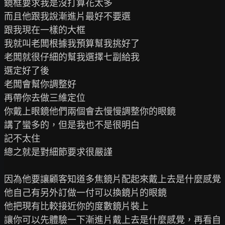
鏡框要求我是沒打算花太多

而且他跟我說漸進片最好不要選

跟我現在一樣的大框

我就叫老闆根據我預算幫我挑好了

老闆就很仔細的幫我選擇七副給我

選定好了後

老闆會幫你調整好

再帶你去做三維定位

你戴上眼鏡他們兩個會去慢慢調整你的眼鏡

講了蠻多的，但是我也不是很明白

記不太住

總之就是對細節要求很嚴謹

因為他要讓顧客知道多焦鏡片配起來戴上去是什麼感覺

他自己有另外訂做一付可以換鏡片的眼鏡

他把現有比較接近你的度數鏡片裝上

讓你可以先體驗一下漸進片戴上去是什麼感覺，再看自