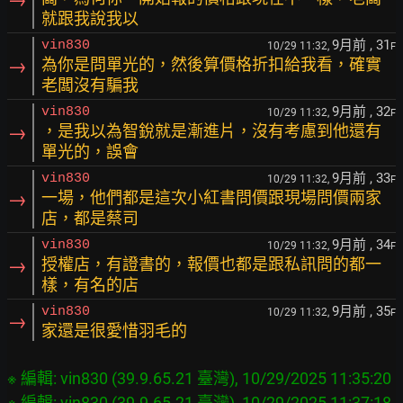
就跟我說我以
9月前
, 31
vin830
10/29 11:32,
F
→
為你是問單光的，然後算價格折扣給我看，確實
老闆沒有騙我
9月前
, 32
vin830
10/29 11:32,
F
→
，是我以為智銳就是漸進片，沒有考慮到他還有
單光的，誤會
9月前
, 33
vin830
10/29 11:32,
F
→
一場，他們都是這次小紅書問價跟現場問價兩家
店，都是蔡司
9月前
, 34
vin830
10/29 11:32,
F
→
授權店，有證書的，報價也都是跟私訊問的都一
樣，有名的店
9月前
, 35
vin830
10/29 11:32,
F
→
家還是很愛惜羽毛的
※ 編輯: vin830 (39.9.65.21 臺灣), 10/29/2025 11:35:20
