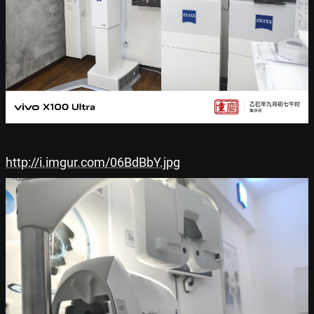
http://i.imgur.com/06BdBbY.jpg