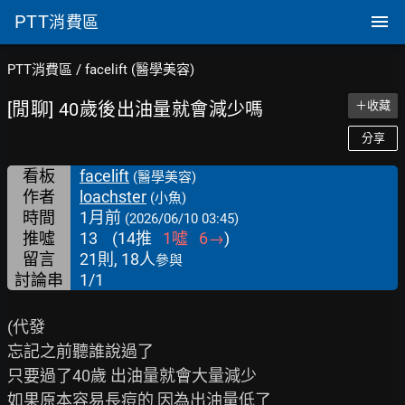
PTT
消費區
PTT消費區
/
facelift (醫學美容)
[閒聊] 40歲後出油量就會減少嗎
＋收藏
分享
看板
facelift
(醫學美容)
作者
loachster
(小魚)
時間
1月前
(2026/06/10 03:45)
推噓
13
(
14
推
1
噓
6
→
)
留言
21則, 18人
參與
討論串
1/1
(代發

忘記之前聽誰說過了

只要過了40歲 出油量就會大量減少

如果原本容易長痘的 因為出油量低了
