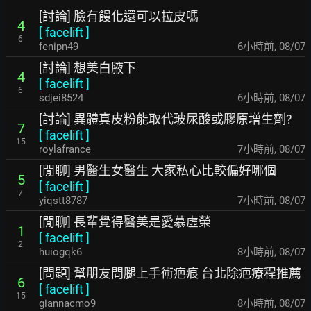
[討論] 臉有饅化還可以拉皮嗎
4
[
facelift
]
6
fenipn49
6小時前
,
08/07
[討論] 想美白腋下
4
[
facelift
]
6
sdjei8524
6小時前
,
08/07
[討論] 異體真皮粉能取代玻尿酸或膠原增生劑?
7
[
facelift
]
15
roylafrance
7小時前
,
08/07
[閒聊] 男醫生女醫生 大家私心比較偏好哪個
5
[
facelift
]
7
yiqstt8787
7小時前
,
08/07
[閒聊] 長輩覺得醫美是愛慕虛榮
1
[
facelift
]
2
huiogqk6
8小時前
,
08/07
[問題] 幫朋友問腿上手術疤痕 台北除疤療程推薦
6
[
facelift
]
15
giannacmo9
8小時前
,
08/07