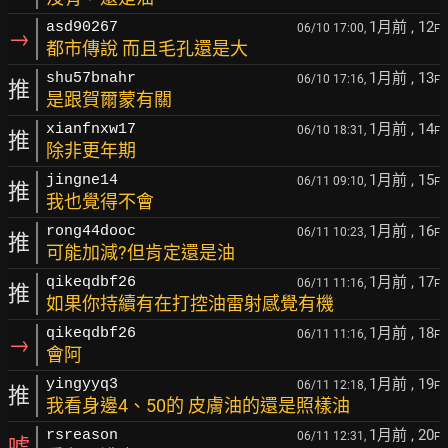
1月前
, 12
asd90267
06/10 17:00,
F
→
都市傳說 而且毛孔還是大
1月前
, 13
shu57bnahr
06/10 17:16,
F
推
是跟賀爾蒙有關
1月前
, 14
xianfnxw17
06/10 18:31,
F
推
除非更年期
1月前
, 15
jingne14
06/11 09:10,
F
推
我也覺得不會
1月前
, 16
rong44dooc
06/11 10:23,
F
推
可能加減?但肯定還是油
1月前
, 17
qikeqdbf26
06/11 11:16,
F
推
如果你持續有在打控油雷射感覺有機
1月前
, 18
qikeqdbf26
06/11 11:16,
F
→
會阿
1月前
, 19
yingyyq3
06/11 12:18,
F
推
我看身邊4、50的 皮膚油的還是照樣油
1月前
, 20
rsreason
06/11 12:31,
F
噓