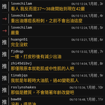
1月前
, 3
lovechilam
06/10 12:24,
F
推
看人 我反而是37～38歲開始到現在42嚴
1月前
, 4
lovechilam
06/10 12:24,
F
→
重出油爆痘長粉刺，之前不會出油這麼
1月前
, 5
lovechilam
06/10 12:24,
F
→
嚴重
1月前
, 6
huangn51
06/10 13:21,
F
推
完全沒欸
1月前
, 7
fjdkqp
06/10 13:32,
F
推
一樣，打皮秒後有減少出油
1月前
, 8
zhi45dibvj
06/10 14:04,
F
推
那僅限原本就乾肌或中性肌的人吧
1月前
, 9
tinabjqs
06/10 14:35,
F
推
我就是年輕時大油肌，過40變乾肌人
1月前
, 10
roslynshakes
06/10 15:36,
F
推
那個是體質，不會隨著年齡改變吧
1月前
, 11
baw88
06/10 16:48,
F
推
沒有，還是油