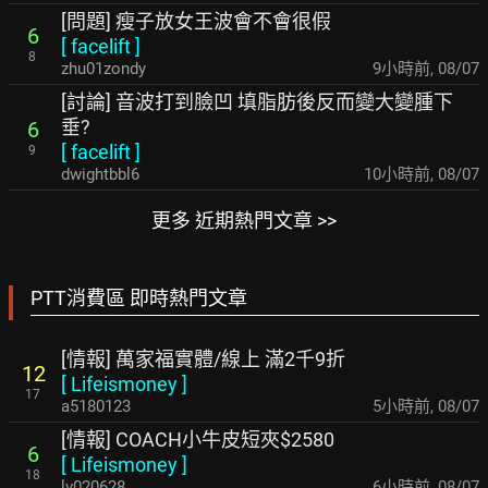
[問題] 瘦子放女王波會不會很假
6
[
facelift
]
8
zhu01zondy
9小時前
,
08/07
[討論] 音波打到臉凹 填脂肪後反而變大變腫下
垂?
6
[
facelift
]
9
dwightbbl6
10小時前
,
08/07
更多 近期熱門文章 >>
PTT消費區 即時熱門文章
[情報] 萬家福實體/線上 滿2千9折
12
[
Lifeismoney
]
17
a5180123
5小時前
,
08/07
[情報] COACH小牛皮短夾$2580
6
[
Lifeismoney
]
18
lv020628
6小時前
,
08/07