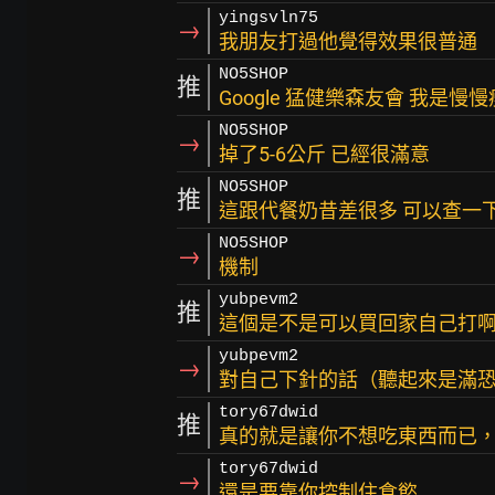
yingsvln75
→
我朋友打過他覺得效果很普通
NO5SHOP
推
Google 猛健樂森友會 我是慢慢
NO5SHOP
→
掉了5-6公斤 已經很滿意
NO5SHOP
推
這跟代餐奶昔差很多 可以查一下
NO5SHOP
→
機制
yubpevm2
推
這個是不是可以買回家自己打啊
yubpevm2
→
對自己下針的話（聽起來是滿
tory67dwid
推
真的就是讓你不想吃東西而已
tory67dwid
→
還是要靠你控制住食慾