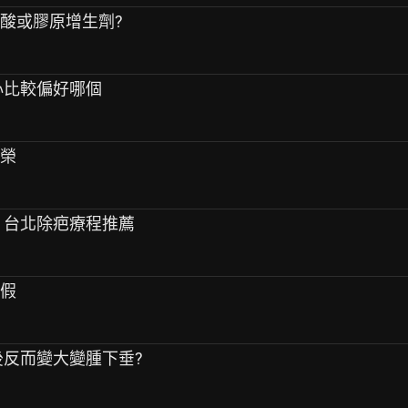
尿酸或膠原增生劑?
私心比較偏好哪個
虛榮
痕 台北除疤療程推薦
很假
肪後反而變大變腫下垂?