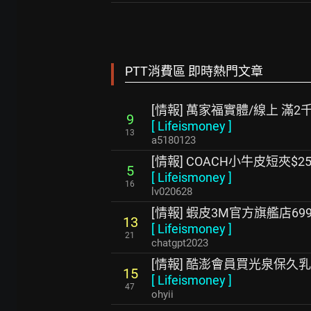
PTT消費區 即時熱門文章
[情報] 萬家福實體/線上 滿2
9
[
Lifeismoney
]
13
a5180123
[情報] COACH小牛皮短夾$25
5
[
Lifeismoney
]
16
lv020628
[情報] 蝦皮3M官方旗艦店699-
13
[
Lifeismoney
]
21
chatgpt2023
[情報] 酷澎會員買光泉保久乳4
15
[
Lifeismoney
]
47
ohyii