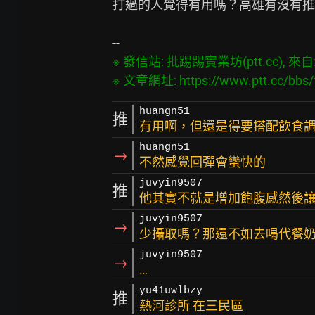
打過的人覺得有用嗎？高雄有沒有推
※ 發信站: 批踢踢實業坊(ptt.cc), 來自: 1
※ 文章網址: 
https://www.ptt.cc/bbs
huangn51
推
有用啊，但還是得要搭配飲食
huangn51
→
不然感覺回彈會蠻快的
juvyin9507
推
他其實不就是增加飽腹感然後
juvyin9507
→
少攝取嗎？那還不如去喝代餐奶
juvyin9507
→
…
yu41uwlbzy
推
熱河診所 在三民區