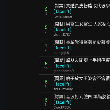
[討論] 異體真皮粉能取代玻
6
[
facelift
]
13
roylafrance
[閒聊] 男醫生女醫生 大家
5
[
facelift
]
7
yiqstt8787
[閒聊] 長輩覺得醫美是愛慕
1
[
facelift
]
2
huiogqk6
[問題] 幫朋友問腿上手術疤
6
[
facelift
]
15
giannacmo9
[問題] 瘦子放女王波會不會
6
[
facelift
]
8
zhu01zondy
[討論] 音波打到臉凹 填脂
6
[
facelift
]
9
dwightbbl6