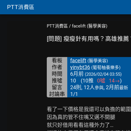
PTT
消費區
PTT消費區
/
facelift (醫學美容)
[問題] 瘦瘦針有用嗎？高雄推薦
看板
facelift
(醫學美容)
作者
yinybt36
(葡萄柚養樂多)
時間
6月前
(2026/02/04 03:55)
推噓
10
(
10
推
0
噓
14
→
)
留言
24則, 12人
, 2月前
參與
最新
討論串
1/1
看了一下價格是我還可以負擔的範圍

因為真的管不住嘴又邁不開腿

就只好借用看看這種外力了…
