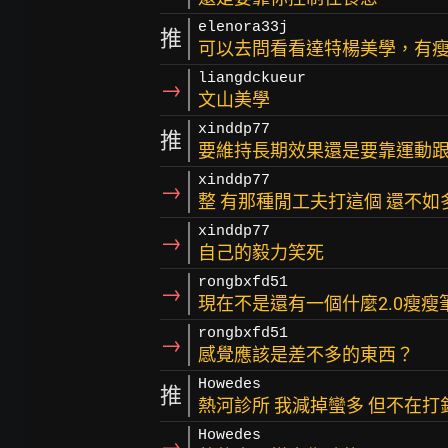
elenora33j
推
可以去問看看達特楊美學，有
liangdckueur
→
文山美學
xinddp77
推
要維持長期效果還是要靠運動
xinddp77
→
整 有那種閒工夫打這個 還不如
xinddp77
→
自己的毅力笑死
rongbxfd51
→
現在不是還有一個什麼2.0瘦瘦
rongbxfd51
→
感覺應該是差不多的東西？
Howedes
推
熱河診所 我減掉蠻多 但不在打
Howedes
→