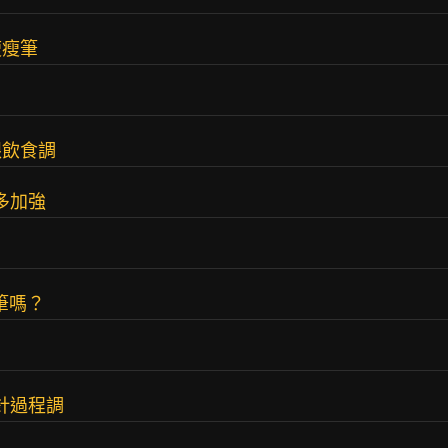
瘦瘦筆
跟飲食調
多加強
筆嗎？
針過程調