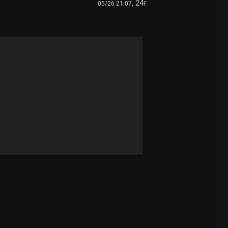
, 24
05/26 21:07
F