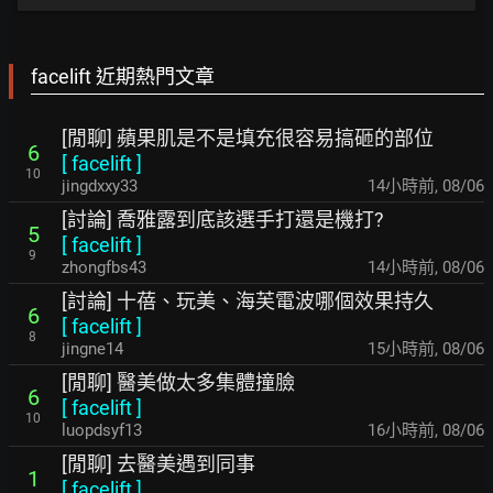
facelift 近期熱門文章
[閒聊] 蘋果肌是不是填充很容易搞砸的部位
6
[
facelift
]
10
jingdxxy33
14小時前
,
08/06
[討論] 喬雅露到底該選手打還是機打?
5
[
facelift
]
9
zhongfbs43
14小時前
,
08/06
[討論] 十蓓、玩美、海芙電波哪個效果持久
6
[
facelift
]
8
jingne14
15小時前
,
08/06
[閒聊] 醫美做太多集體撞臉
6
[
facelift
]
10
luopdsyf13
16小時前
,
08/06
[閒聊] 去醫美遇到同事
1
[
facelift
]