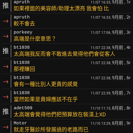
9月前
, 1
apruth
11/07 16:33,
F
推
如果裡面的美容師/助理太漂亮 我會怕 比
9月前
, 2
apruth
11/07 16:33,
F
→
較不會去
9月前
, 3
porkeey
11/07 17:06,
F
→
高端是什麼意思？
9月前
, 4
bt1038
11/07 22:38,
F
推
太高端我反而會不敢進去覺得他們會從客人
9月前
, 5
bt1038
11/07 22:38,
F
→
那裡賺回
9月前
, 6
bt1038
11/07 22:38,
F
→
會有一種比別人更貴的感覺
9月前
, 7
bt1038
11/07 22:39,
F
→
當然如果是貴婦應該不在乎
8月前
, 8
adet509
11/10 11:15,
F
推
太高端會覺得他們把預算放在裝潢上XD
8月前
, 9
Motor
11/10 13:29,
F
→
就走牙醫診所發展過的老路而已