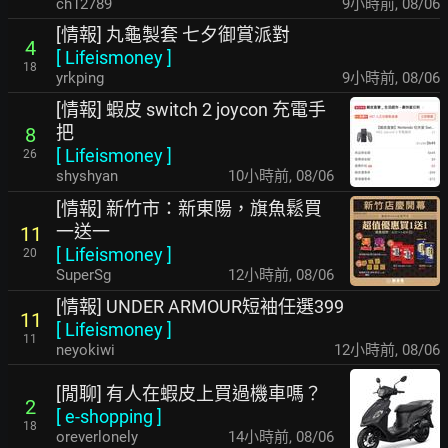
ch12789
9小時前
,
08/06
[情報] 丸龜製套 七夕御賞派對
4
[
Lifeismoney
]
18
yrkping
9小時前
,
08/06
[情報] 蝦皮 switch 2 joycon 充電手
把
8
[
Lifeismoney
]
26
shyshyan
10小時前
,
08/06
[情報] 新竹市：新東陽，旗魚鬆買
一送一
11
[
Lifeismoney
]
20
SuperSg
12小時前
,
08/06
[情報] UNDER ARMOUR短袖任選399
11
[
Lifeismoney
]
11
neyokiwi
12小時前
,
08/06
[閒聊] 有人在蝦皮上買過機車嗎？
2
[
e-shopping
]
18
oreverlonely
14小時前
,
08/06