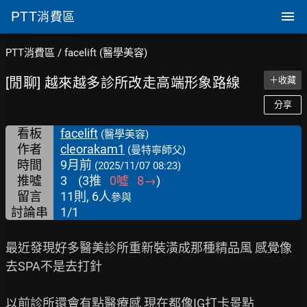
PTT
消費區
PTT消費區
/
facelift (醫學美容)
[閒聊] 越來越多診所改走高端形象路線
＋收藏
分享
看板
facelift
(醫學美容)
作者
cleorakam1
(曼特寧師父)
時間
9月前
(2025/11/07 08:23)
推噓
3
(
3
推
0
噓
8
→
)
留言
11則, 6人
參與
討論串
1/1
最近發現好多醫美診所重新裝潢成那種精品風 感覺像
去SPA不是去打針

以前診所還會有點醫療感 現在都像IG打卡景點
