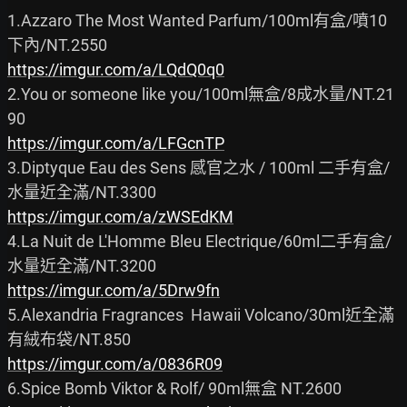
1.Azzaro The Most Wanted Parfum/100ml有盒/噴10
https://imgur.com/a/LQdQ0q0
2.You or someone like you/100ml無盒/8成水量/NT.21
https://imgur.com/a/LFGcnTP
3.Diptyque Eau des Sens 感官之水 / 100ml 二手有盒/ 
https://imgur.com/a/zWSEdKM
4.La Nuit de L'Homme Bleu Electrique/60ml二手有盒/
https://imgur.com/a/5Drw9fn
5.Alexandria Fragrances  Hawaii Volcano/30ml近全滿
https://imgur.com/a/0836R09