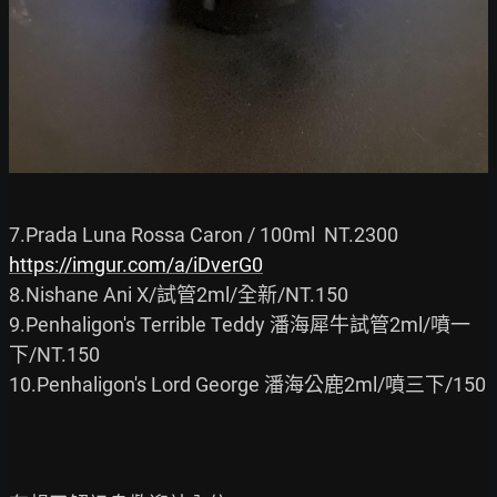
https://imgur.com/a/iDverG0
8.Nishane Ani X/試管2ml/全新/NT.150

9.Penhaligon's Terrible Teddy 潘海犀牛試管2ml/噴一
下/NT.150

10.Penhaligon's Lord George 潘海公鹿2ml/噴三下/150
