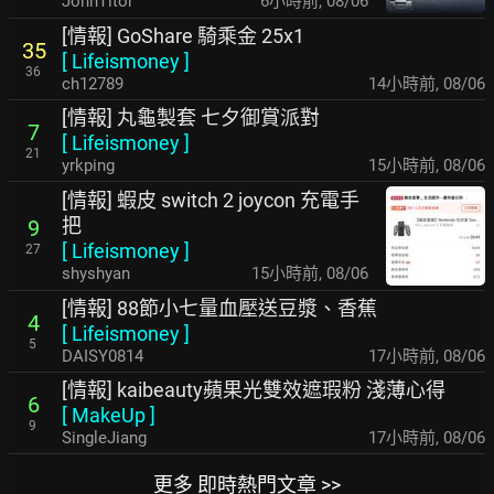
JohnTitor
6小時前
,
08/06
[情報] GoShare 騎乘金 25x1
35
[
Lifeismoney
]
36
ch12789
14小時前
,
08/06
[情報] 丸龜製套 七夕御賞派對
7
[
Lifeismoney
]
21
yrkping
15小時前
,
08/06
[情報] 蝦皮 switch 2 joycon 充電手
把
9
[
Lifeismoney
]
27
shyshyan
15小時前
,
08/06
[情報] 88節小七量血壓送豆漿、香蕉
4
[
Lifeismoney
]
5
DAISY0814
17小時前
,
08/06
[情報] kaibeauty蘋果光雙效遮瑕粉 淺薄心得
6
[
MakeUp
]
9
SingleJiang
17小時前
,
08/06
更多 即時熱門文章 >>