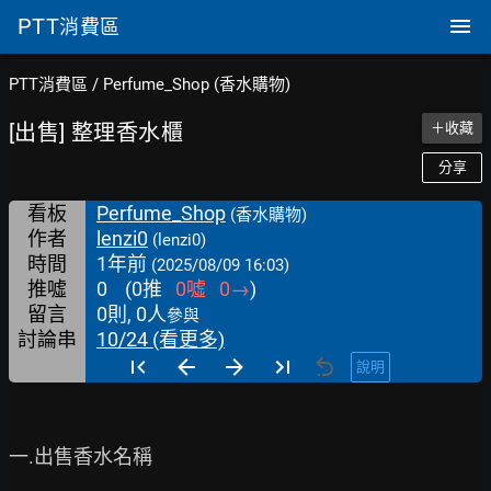
PTT
消費區
PTT消費區
/
Perfume_Shop (香水購物)
[出售] 整理香水櫃
＋收藏
分享
看板
Perfume_Shop
(香水購物)
作者
lenzi0
(lenzi0)
時間
1年前
(2025/08/09 16:03)
推噓
0
(
0
推
0
噓
0
→
)
留言
0則, 0人
參與
討論串
10/24 (看更多)
說明
一.出售香水名稱
