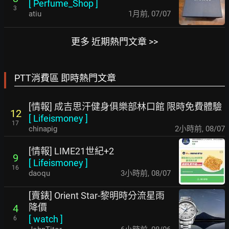
[
Perfume_Shop
]
3
atiu
1月前
,
07/07
更多 近期熱門文章 >>
PTT消費區 即時熱門文章
[情報] 成吉思汗健身俱樂部林口館 限時免費體驗
12
[
Lifeismoney
]
17
chinapig
2小時前
,
08/07
[情報] LIME21世紀+2
9
[
Lifeismoney
]
16
daoqu
3小時前
,
08/07
[賣錶] Orient Star-黎明時分流星雨
降價
4
[
watch
]
6