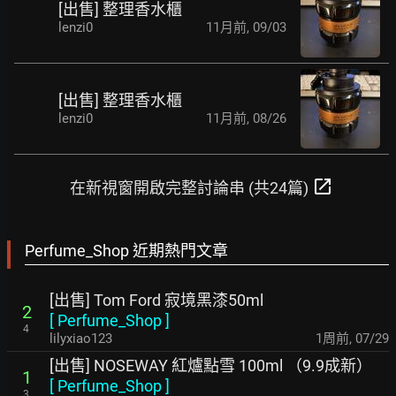
[出售] 整理香水櫃
lenzi0
11月前
,
09/03
[出售] 整理香水櫃
lenzi0
11月前
,
08/26
open_in_new
在新視窗開啟完整討論串 (共24篇)
Perfume_Shop 近期熱門文章
[出售] Tom Ford 寂境黑漆50ml
2
[
Perfume_Shop
]
4
lilyxiao123
1周前
,
07/29
[出售] NOSEWAY 紅爐點雪 100ml （9.9成新）
1
[
Perfume_Shop
]
3