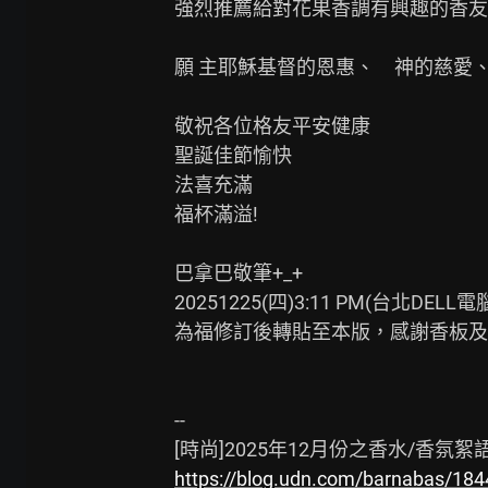
強烈推薦給對花果香調有興趣的香友!
願 主耶穌基督的恩惠、　神的慈愛、
敬祝各位格友平安健康

聖誕佳節愉快

法喜充滿

福杯滿溢!

巴拿巴敬筆+_+

20251225(四)3:11 PM(台北
為福修訂後轉貼至本版，感謝香板及本
--

https://blog.udn.com/barnabas/18