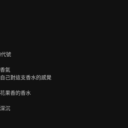
代號

香氣

自己對這支香水的感覺

花果香的香水

深沉
