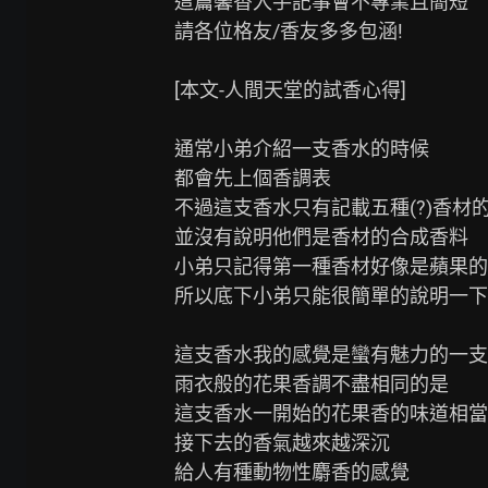
這篇馨香入手記事會不專業且簡短

請各位格友/香友多多包涵!

[本文-人間天堂的試香心得]

通常小弟介紹一支香水的時候

都會先上個香調表

不過這支香水只有記載五種(?)香材的
並沒有說明他們是香材的合成香料

小弟只記得第一種香材好像是蘋果的
所以底下小弟只能很簡單的說明一下
這支香水我的感覺是蠻有魅力的一支
雨衣般的花果香調不盡相同的是

這支香水一開始的花果香的味道相當
接下去的香氣越來越深沉

給人有種動物性麝香的感覺
