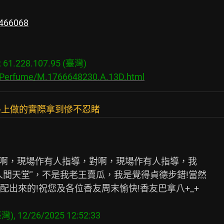
4466068
1.228.107.95 (臺灣)

s/Perfume/M.1766648230.A.13D.html
路上做的實際拿到慘不忍睹
!對啊，現場作有人指導，對啊，現場作有人指導，我

間天堂"，不是我老王賣瓜，我是覺得貞德步錯!當然

出來的!祝您及各位香友周末愉快!香友巴拿八+_+
