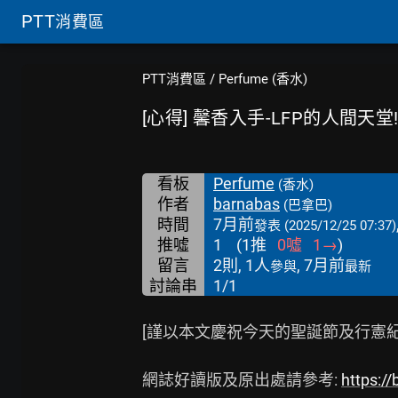
PTT
消費區
PTT消費區
/
Perfume (香水)
[心得] 馨香入手-LFP的人間天堂
看板
Perfume
(香水)
作者
barnabas
(巴拿巴)
時間
7月前
發表
(2025/12/25 07:37)
推噓
1
(
1
推
0
噓
1
→
)
留言
2則, 1人
, 7月前
參與
最新
討論串
1/1
[謹以本文慶祝今天的聖誕節及行憲紀念日(
網誌好讀版及原出處請參考: 
https:/