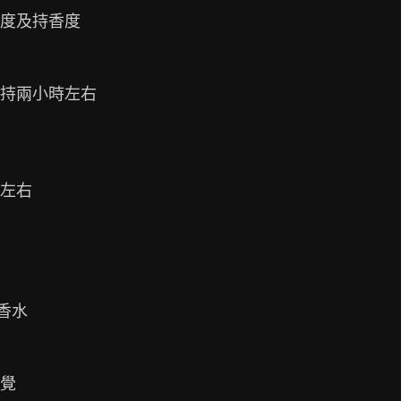
度及持香度

持兩小時左右

左右

水

覺
