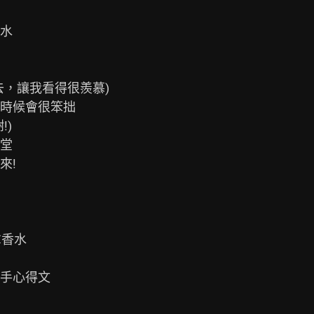
水

，讓我看得很羨慕)

時候會很笨拙

)

堂

!

香水

手心得文
