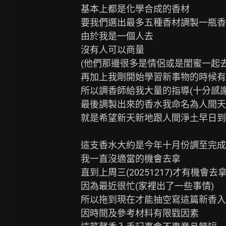
基本上都是化學合成的香材

要我們選出最多五種香材調製一瓶香
由於我是一個人去

沒有人可以商量

(他們那邊很多是情侶或是閨蜜一起去
再加上我剛開始學習新事物的時候有
所以調香師給我大量的指導(十分感謝!
最後調製出來的香水我命名為人間天
就是希望新天新地跟人間淨土早日到來
這支香水大約是今年十月份調至完成

我一直沒適當的機會去拿

直到上周三(20251217)才有機會去拿
因為最近很忙(家裡出了一些事情)

所以拖到現在才能抽空寫這篇新香入
因時間及參考材料有限戥因素
