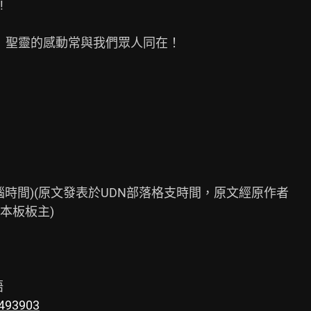


 聖靈的感動常與我們眾人同在！

DELL電腦時間)(原文發表於UDN部落格支時間，原文經原作者

板板主)

4493903