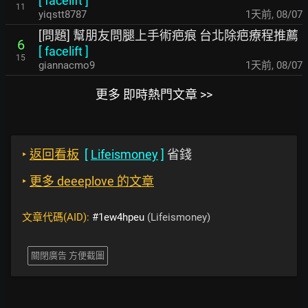
[
facelift
]
11
yiqstt8787
1天前
,
08/07
[問題] 幫朋友問腿上手術疤痕 台北除疤療程推薦
6
[
facelift
]
15
giannacmo9
1天前
,
08/07
更多 即時熱門文章 >>
‣
返回看板
[
Lifeismoney
]
省錢
‣
更多 deeeplove 的文章
文章代碼(AID):
#1ew4hpeu
(Lifeismoney)
關閉廣告 方便截圖