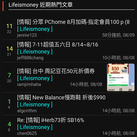
Lifeismoney 近期熱門文章
[情報] 分眾 PChome 8月加碼-指定會員100 p (8
11
[
Lifeismoney
]
22
jennie123
58分鐘前
,
08/09
[情報] 7-11超值五六日 8/14~8/16
14
[
Lifeismoney
]
21
jeff888chang
10小時前
,
08/08
[情報] 台中 周記豆花50元折價券
7
[
Lifeismoney
]
20
iamjimhaha
14小時前
,
08/08
[情報] New Balance慢跑鞋 折後$990
1
[
Lifeismoney
]
4
algorithm
14小時前
,
08/08
Re: [情報] iHerb73折 SB16%
4
[
Lifeismoney
]
8
chen0625
14小時前
,
08/08