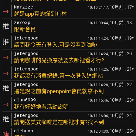
10月前
, 17
Marzzze
10/10 21:17,
F
→
就是app真的爛到有村
10月前
, 18
zeroxp
10/11 00:44,
F
推
限新會員
10月前
, 19
jetergood
10/11 14:24,
F
推
請問我今天有登入.可是沒看到咖啡
10月前
, 20
jetergood
10/11 14:24,
F
→
請問咖啡的兌換序號要去哪裡看才行?
10月前
, 21
jetergood
10/11 14:25,
F
→
我都沒有消費紀錄.第一次登入這網站
10月前
, 22
jetergood
10/11 14:28,
F
推
還是說之前有openpoint會員就拿不到
10月前
, 23
alan6999
10/11 15:46,
F
→
我有好好地看活動說明
10月前
, 24
jetergood
10/11 16:06,
F
推
請問送美式咖啡是在哪裡才有?找不到
10月前
, 25
glchenh
10/12 04:33,
F
噓