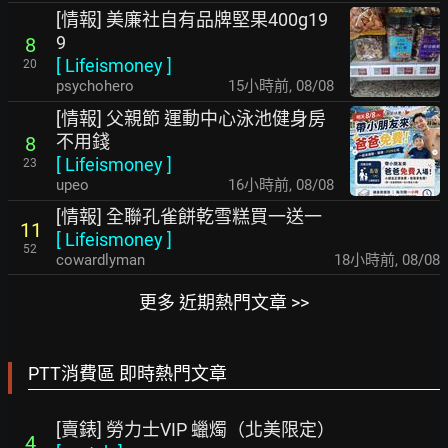
[情報] 美廉社自有品牌堅果400g19
9
8
[
Lifeismoney
]
20
psychohero
15小時前
,
08/08
[情報] 父親節 運動中心泳池健身房
不用錢
8
[
Lifeismoney
]
23
upeo
16小時前
,
08/08
[情報] 全聯孔雀餅乾雪糕買一送一
11
[
Lifeismoney
]
52
cowardlyman
18小時前
,
08/08
更多 近期熱門文章 >>
PTT消費區 即時熱門文章
[賣錶] 勞力士VIP 蠟燭（北美限定）
4