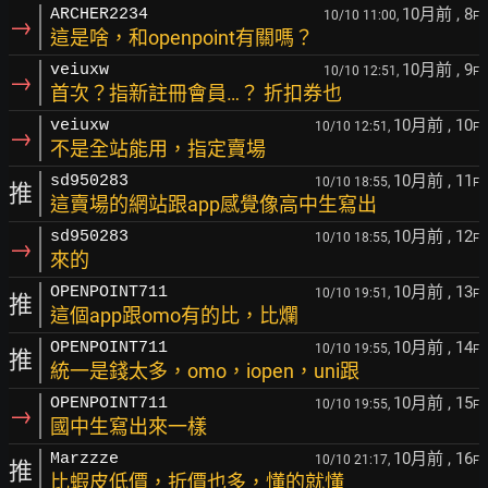
10月前
, 8
ARCHER2234
10/10 11:00,
F
→
這是啥，和openpoint有關嗎？
10月前
, 9
veiuxw
10/10 12:51,
F
→
首次？指新註冊會員…？ 折扣券也
10月前
, 10
veiuxw
10/10 12:51,
F
→
不是全站能用，指定賣場
10月前
, 11
sd950283
10/10 18:55,
F
推
這賣場的網站跟app感覺像高中生寫出
10月前
, 12
sd950283
10/10 18:55,
F
→
來的
10月前
, 13
OPENPOINT711
10/10 19:51,
F
推
這個app跟omo有的比，比爛
10月前
, 14
OPENPOINT711
10/10 19:55,
F
推
統一是錢太多，omo，iopen，uni跟
10月前
, 15
OPENPOINT711
10/10 19:55,
F
→
國中生寫出來一樣
10月前
, 16
Marzzze
10/10 21:17,
F
推
比蝦皮低價，折價也多，懂的就懂