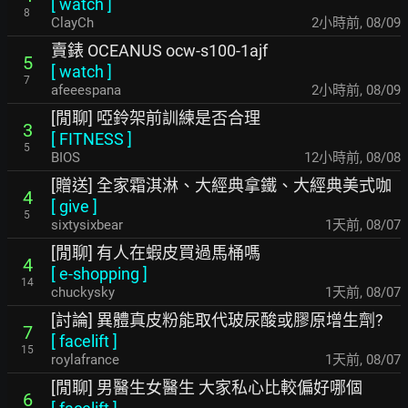
[
watch
]
8
ClayCh
2小時前
,
08/09
賣錶 OCEANUS ocw-s100-1ajf
5
[
watch
]
7
afeeespana
2小時前
,
08/09
[閒聊] 啞鈴架前訓練是否合理
3
[
FITNESS
]
5
BIOS
12小時前
,
08/08
[贈送] 全家霜淇淋、大經典拿鐵、大經典美式咖
4
[
give
]
5
sixtysixbear
1天前
,
08/07
[閒聊] 有人在蝦皮買過馬桶嗎
4
[
e-shopping
]
14
chuckysky
1天前
,
08/07
[討論] 異體真皮粉能取代玻尿酸或膠原增生劑?
7
[
facelift
]
15
roylafrance
1天前
,
08/07
[閒聊] 男醫生女醫生 大家私心比較偏好哪個
6