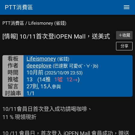
PTT
消費區
PTT消費區
/
Lifeismoney (省錢)
[情報] 10/11首次登iOPEN Mall，送美式
＋收藏
分享
看板
Lifeismoney
(省錢)
作者
deeeplove
(巴達獸 可愛d(`･∀･)b)
時間
10月前
(2025/10/09 23:53)
推噓
13
(
14
推
1
噓
12
→
)
留言
27則, 15人
參與
討論串
1/1
10/11會員日首次登入成功請喝咖啡、

11 % 現領現折

10 /11 會員日，首次登入 iOPEN Mall 會員成功，贈送