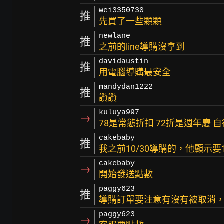
wei3350730
推
先買了一些顆顆
newlane
推
之前的line導購沒拿到
davidaustin
推
用電腦導購最安全
mandydan1222
推
讚讚
kuluya997
→
78是常態折扣 72折是週年慶 
cakebaby
推
我之前10/30導購的，他顯示要1
cakebaby
→
開始發送點數
paggy623
推
導購訂單要注意有沒有被取消
paggy623
→