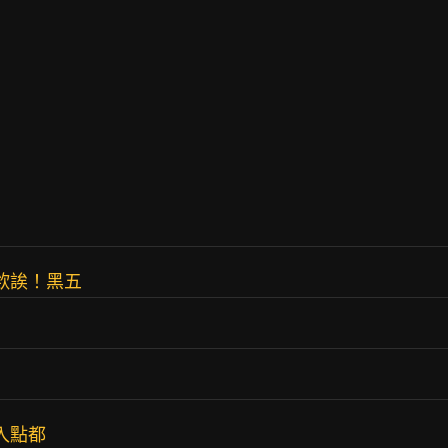
扣欸誒！黑五
入點都