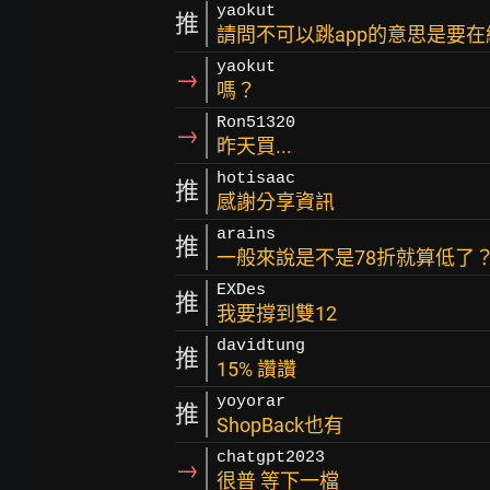
yaokut
推
請問不可以跳app的意思是要
yaokut
→
嗎？
Ron51320
→
昨天買...
hotisaac
推
感謝分享資訊
arains
推
一般來說是不是78折就算低了
EXDes
推
我要撐到雙12
davidtung
推
15% 讚讚
yoyorar
推
ShopBack也有
chatgpt2023
→
很普 等下一檔