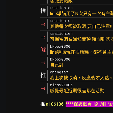
客服要點數
tsaiichien
推
line導購用了N次只有一次有主
tsaiichien
→
其他每次都被取消 要自己注意!!
tsaiichien
→
可保留消費通知置頂 時間到就
kkbox0800
噓
line導購現在很糟糕，都不會
kkbox0800
→
自己討
chengsam
推
我上次被取消，反應後才入點
rles921005
→
感覺最近近期很差都在活動
推 
a186186
: 
****保護個資  協助刪除****  