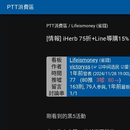
PTT
消費區
PTT消費區
/
Lifeismoney (省錢)
[情報] iHerb 75折+Line導購15%
看板
Lifeismoney
(省錢)
作者
victoryss
(☞ ☑中间选民 ☑爱
時間
1年前
發表
(2024/11/28 19:00)
推噓
77
(
80
推
3
噓
80
→
)
留言
163則, 79人
, 1年前
參與
最新
討論串
1/1
剛看到的黑5活動
