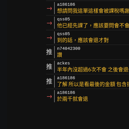
a186186
→
想請問我這單這樣會被課稅嗎
qss05
→
他已經先課了，應該要問會不
qss05
→
到的話，應該會退才對
n74042300
推
讚
ackes
推
半年內沒超過6次不會 之後會退
a186186
推
了解 所以是看最後的金額 包含
a186186
→
於兩千就會退