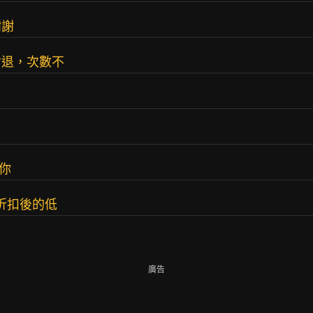
謝謝
會退，次數不
你
折扣後的低
廣告