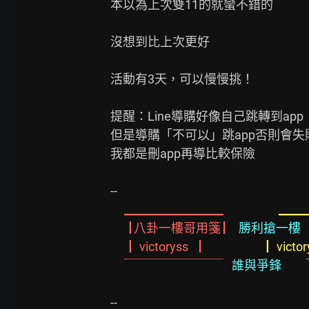
本以為上次雙11的就蠻不錯的

沒想到比上次更好

活動有3天，可以慢慢挑！

提醒：Line導購好像自己跳轉到app

但是導購「不可以」跳app否則會失敗
我都是刪app再導比較保險

     ▁▁▁▁▁▁▁▁
     
   ▕ 八卦一樓哥用箋 ▏
勝利搶一樓
   ▕   victoryss    ▏
     ▕   victo
     ￣￣￣￣￣￣￣￣
誰與爭鋒