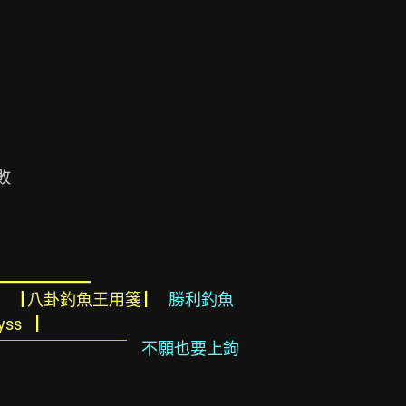


 ▁▁▁▁▁▁▁▁
  ▕ 八卦釣魚王用箋 ▏
勝利釣魚
ryss    ▏
￣￣￣￣￣￣￣￣
不願也要上鉤