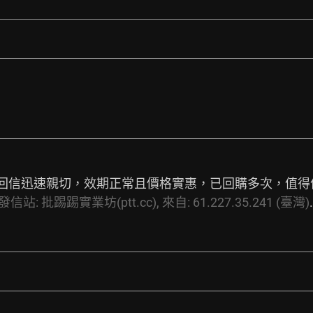
由：. 回信迅速親切，效期正常且價格實惠，已回購多次，值得信賴的
發信站:
批踢踢實業坊(ptt.cc),
來自:
61.227.35.241
(臺灣)
.