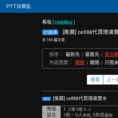
PTT
消費區
看板
[
HelpBuy
]
[推薦] cell88代買理膚
討論串
共 180 篇文章
排序：
最新先
|
最舊先
|
留言
內容預覽：
開啟
|
關閉
|
只限
首頁
上一
[推薦] cell88代買理膚寶水
#84
推噓
1
(1推
0噓 0→
)
留言
1則，0人
, 3年前
參與
最新