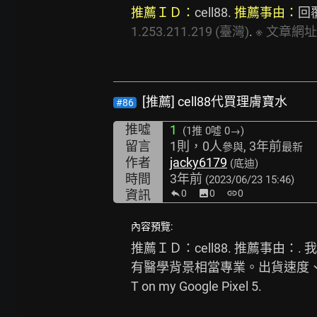
推薦ＩＤ：
cell88. 
推薦事由：
回
1.253.211.219
(臺灣)
. 
※
文章網址
[推薦] cell88代買理膚寶水
#86
推噓
1
(1推
0噓 0→
)
留言
1則，0人
, 3年前
參與
最新
作者
jacky6179
(底迪)
時間
3年前
(2023/06/23 15:46)
資訊
0
image
0
link
0
內容預覽:
推薦ＩＤ：cell88. 推薦事
有醫學背景相當專業。出貨速度、價格便
T on my Google Pixel 5.