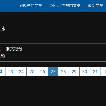
即時熱門文章
24小時內熱門文章
最新文章
寶水
數
|
推文總分
未讀
頁
23
24
25
26
27
28
29
30
31