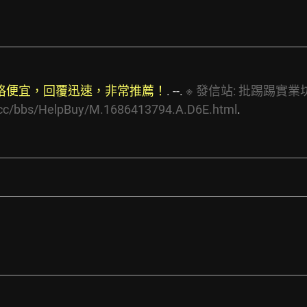
格便宜，回覆迅速，非常推薦！
. --. 
※
發信站:
批踢踢實業坊(p
.cc/bbs/HelpBuy/M.1686413794.A.D6E.html
.