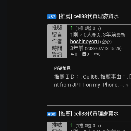
[推薦] cell88代買理膚寶水
#87
推噓
1
(1推
0噓 0→
)
留言
1則，0人
, 3年前
參與
最新
作者
hoshinoyoru
(空心)
時間
3年前
(2023/07/13 15:28)
資訊
0
image
0
link
0
內容預覽:
推薦ＩＤ：. Cell88. 推薦事
nt from JPTT on my iPhone. --. 
※
[推薦] cell88代買理膚寶水
#88
推噓
1
(1推
0噓 0→
)