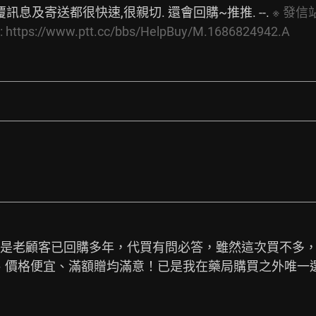
覆訊息及寄送都很快速,很親切. 還會回購~推推. --. 
※
發信站
:
https://www.ptt.cc/bbs/HelpBuy/M.1686824942.A
由：. 我是老顧客已回購多年，代買有問必答，雖然這次買不
宜、滿額贈均滿意！已是我在藥局購買之外唯一選擇的好代買. --