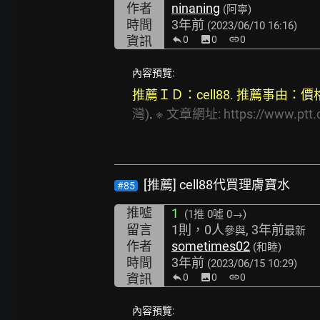
作者
ninaning
(阿寧)
時間
3年前
(2023/06/10 16:16)
資訊
0
image
0
link
0
內容預覽:
推薦ＩＤ：cell88
. 
推薦事由：價
灣)
. 
※
文章網址:
https://www.ptt
[推薦] cell88代買理膚寶水
#85
推噓
1
(1推
0噓 0→
)
留言
1則，0人
, 3年前
參與
最新
作者
sometimes02
(和睦)
時間
3年前
(2023/06/15 10:29)
資訊
0
image
0
link
0
內容預覽: