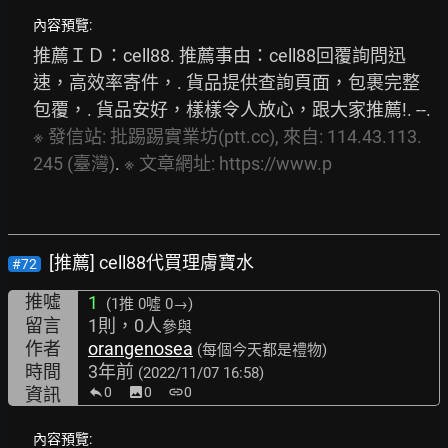
內容預覽:
推薦ＩＤ：cell88. 推薦事由：cell88回覆詢問迅
速，高效率寄件，. 貨品提供查詢頁面，包裹完整
包覆，. 貨品安好，樣樣令人放心，跟大家推薦!. --. 
※
發信站:
批踢踢實業坊(ptt.cc),
來自:
114.43.113.
245
(臺灣)
. 
※
文章網址:
https://www.p
[推薦] cell88代買理膚寶水
#72
推噓
1
(1推
0噓 0→
)
留言
1則，0人
參與
作者
orangenosea
(每個今天都是禮物)
時間
3年前
(2022/11/07 16:58)
資訊
0
image
0
link
0
內容預覽: