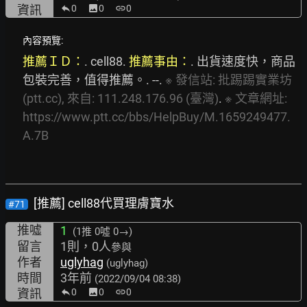
資訊
0
image
0
link
0
內容預覽:
推薦ＩＤ：
. cell88. 
推薦事由：
. 出貨速度快，商品
包裝完善，值得推薦。. --. 
※
發信站:
批踢踢實業坊
(ptt.cc),
來自:
111.248.176.96
(臺灣)
. 
※
文章網址:
https://www.ptt.cc/bbs/HelpBuy/M.1659249477.
A.7B
[推薦] cell88代買理膚寶水
#71
推噓
1
(1推
0噓 0→
)
留言
1則，0人
參與
作者
uglyhag
(uglyhag)
時間
3年前
(2022/09/04 08:38)
資訊
0
image
0
link
0