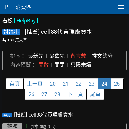
PTT
消費區
看板
[
HelpBuy
]
[推薦] cell88代買理膚寶水
討論串
共 180 篇文章
排序：
最新先
|
最舊先
|
留言數
|
推文總分
內容預覽：
開啟
|
關閉
|
只限未讀
首頁
上一頁
20
21
22
23
24
25
26
27
28
下一頁
尾頁
[推薦] cell88代買理膚寶水
#68
推噓
1
(1推
0噓 0→
)