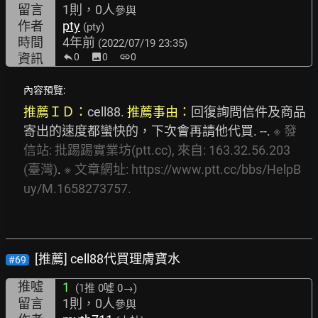
留言
1則，0人
參與
作者
pty
(pty)
時間
4年前
(2022/07/19 23:35)
資訊
0
image
0
link
0
內容預覽:
推薦ＩＤ：
cell88. 
推薦事由：
回復詢問信件及商品
寄出的速度都蠻快的，下次會再請他代買. --. 
※
發
信站:
批踢踢實業坊(ptt.cc),
來自:
163.32.56.203
(臺灣)
. 
※
文章網址:
https://www.ptt.cc/bbs/HelpB
uy/M.1658273757.
[推薦] cell88代買理膚寶水
#69
推噓
1
(1推
0噓 0→
)
留言
1則，0人
參與