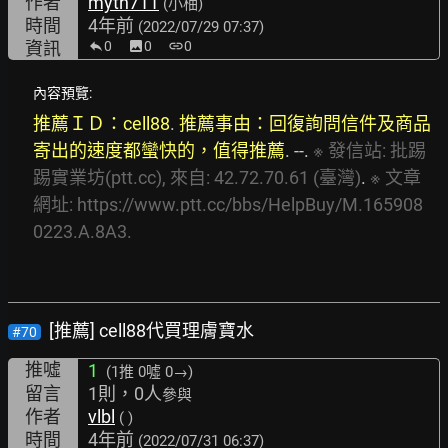
作者
myth711
(小柚)
時間
4年前
(2022/07/29 07:37)
資訊
0
image
0
link
0
內容預覽:
推薦ＩＤ：cell88
. 
推薦事由：回復詢問信件及商品
寄出的速度都蠻快的，值得推薦
. --. 
※
發信站:
批踢
踢實業坊(ptt.cc),
來自:
42.72.70.61
(臺灣)
. 
※
文章
網址:
https://www.ptt.cc/bbs/HelpBuy/M.165908
0223.A.8A3.
[推薦] cell88代買理膚寶水
#70
推噓
1
(1推
0噓 0→
)
留言
1則，0人
參與
作者
vlbl
( )
時間
4年前
(2022/07/31 06:37)