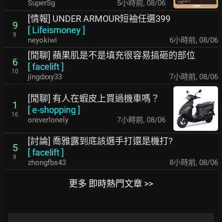
SuperSg
5小時前
,
08/06
[情報] UNDER ARMOUR短袖任選399
9
[
Lifeismoney
]
9
neyokiwi
6小時前
,
08/06
[閒聊] 蘋果肌是不是填充很容易搞砸的部位
6
[
facelift
]
10
jingdxxy33
7小時前
,
08/06
[閒聊] 有人在蝦皮上買過機車嗎？
1
[
e-shopping
]
16
oreverlonely
7小時前
,
08/06
[討論] 喬雅露到底該選手打還是機打?
5
[
facelift
]
9
zhongfbs43
8小時前
,
08/06
更多 即時熱門文章 >>