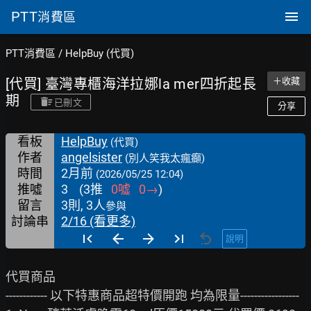
PTT
消費區
PTT消費區
/
HelpBuy (代買)
[代買] 臺灣專櫃海洋拉娜la mer四折起長
＋收藏
期
已刪文
分享
看板
HelpBuy
(代買)
作者
angelsister
(別人笑我太瘋癲)
時間
2月前
(2026/05/25 12:04)
推噓
3
(
3
推
0
噓
0
→
)
留言
3則, 3人
參與
討論串
2/16 (看更多)
說明
代買商品

------------ 以下特惠商品超特價開跑 均為限量-----------------
