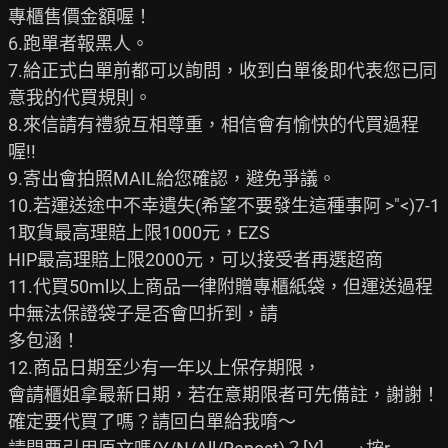
專櫃售價金額喔！

6.跑單者報黑人。

7.給正式白單前都可以詢問，收到白單後即代表您已同
意我的代買規則。

8.來信請有禮貌互相尊重，相信會有愉快的代買過程
喔!!

9.寄出會拍照MAIL給您確認，避免爭議。

10.若運送途中不幸遺失(希望不要發生這種事阿 >"<)7-1
1取貨最高理賠上限1000元，EZS

HIP最高理賠上限2000元，可以接受者再選超商

11.代買50ml以上商品一律附贈專櫃紙袋，但運送過程
中無法保證袋子是否會凹折到，請

多包涵！

12.商品日期至少有一年以上保存期限，

會請櫃姐拿最新日期，若在意期限者可先備註，謝謝！

確定要代買了嗎？請回白單給我唷～
