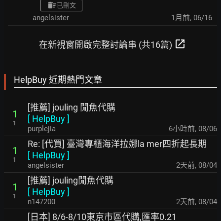
已刪文
angelsister
1月前
,
06/16
open_in_new
在新視窗開啟完整討論串 (共16篇)
HelpBuy 近期熱門文章
[推薦] jouling 閒魚代購
1
[
HelpBuy
]
1
purplejia
6小時前
,
08/06
Re: [代買] 臺灣專櫃海洋拉娜la mer四折起長期
1
[
HelpBuy
]
1
angelsister
2天前
,
08/04
[推薦] jouling閒魚代購
1
[
HelpBuy
]
1
n147200
2天前
,
08/04
[日本] 8/6-8/10東京市區代購,匯率0.21