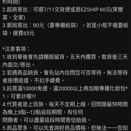
約時間)

2.超商寄出：可選7/11交貨便或是EZSHIP 60元(萊爾
富、全家)

3.郵局寄出：80元（要專櫃紙袋），若是小瓶不需要紙
袋，運費65元

*注意事項：

1.收到單後會先請櫃姐留貨，五天內購買，取貨後三天
內面交/寄出。

2.若遇商品缺貨，會先站內信問您可否等待，無法等待
者原價退還，不扣手續費。

3.託買滿10000免運，滿20000以上再加贈專櫃化妝包*
1，可累計喔!!!

4.代買者是上班族，每天不定期上線，回問題最快時間
為晚上8點~12點這段期間，有任何

問題者，可以盡量這段時間寄信給我。

5.商品眾多，可以先查詢好商品價格，恕無法一一告知