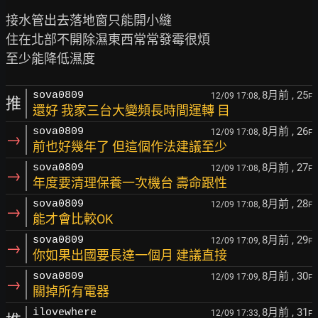
接水管出去落地窗只能開小縫

住在北部不開除濕東西常常發霉很煩

8月前
, 25
sova0809
12/09 17:08,
F
推
還好 我家三台大變頻長時間運轉 目
8月前
, 26
sova0809
12/09 17:08,
F
→
前也好幾年了 但這個作法建議至少
8月前
, 27
sova0809
12/09 17:08,
F
→
年度要清理保養一次機台 壽命跟性
8月前
, 28
sova0809
12/09 17:08,
F
→
能才會比較OK
8月前
, 29
sova0809
12/09 17:09,
F
→
你如果出國要長達一個月 建議直接
8月前
, 30
sova0809
12/09 17:09,
F
→
關掉所有電器
8月前
, 31
ilovewhere
12/09 17:33,
F