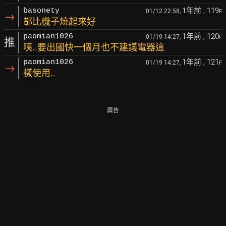
1年前
, 119
basonety
01/12 22:58,
F
→
都比機子燒起來好
1年前
, 120
paomian1026
01/19 14:27,
F
推
咦..要出國快一個月也不建議電器這
1年前
, 121
paomian1026
01/19 14:27,
F
→
樣使用..
廣告