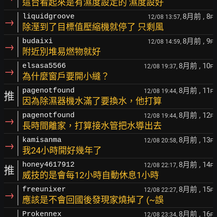
這台看起來是有濕度設定的 濕度設好
8月前
, 8
liquidgroove
12/08 13:57,
F
→
除溼到了目標值壓縮機就停了 只剩風
8月前
, 9
budaixi
12/08 14:59,
F
→
附近別堆易燃物就好
8月前
, 10
elsasa5566
12/08 19:37,
F
→
為什麼窗戶要開小縫？
8月前
, 11
pagenotfound
12/08 19:44,
F
推
因為除濕器機水滿了要換水，他打算
8月前
, 12
pagenotfound
12/08 19:44,
F
→
長時間離家，打算接水管把水導出去
8月前
, 13
kamisanma
12/08 20:58,
F
→
我24小時開好幾年了
8月前
, 14
honey4617912
12/08 22:17,
F
推
威技的是會每12小時自動休息1小時
8月前
, 15
freeunixer
12/08 22:27,
F
→
應該是不會回國後發現家燒掉了 (~誤
8月前
, 16
Prokennex
12/08 23:34,
F