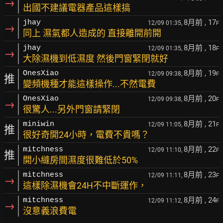
→
出國不建議電器產品這樣搞
8月前
, 17
jhay
12/09 01:35,
F
→
同上 濕氣都人造成的 直接離開前開
8月前
, 18
jhay
12/09 01:35,
F
→
大除濕機到低濕度 然後門窗緊閉就好
8月前
, 19
OnesXiao
12/09 09:38,
F
推
變頻機種才能這樣操作...不然電費
8月前
, 20
OnesXiao
12/09 09:38,
F
→
很驚人...另外門窗請緊閉
8月前
, 21
miniwin
12/09 11:05,
F
推
很好奇開24小時，電費不貴嗎？
8月前
, 22
mitchness
12/09 11:10,
F
推
開小縫房間濕度很難低於50%
8月前
, 23
mitchness
12/09 11:11,
F
→
這樣除濕機會24H不中斷運作，
8月前
, 24
mitchness
12/09 11:12,
F
→
沒意義浪費電