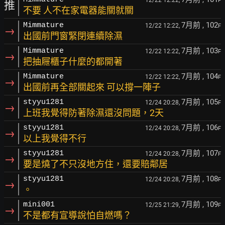
12/22 12:22,
F
推
不要 人不在家電器能關就關
7月前
, 102
Mimmature
12/22 12:22,
F
→
出國前門窗緊閉連續除濕
7月前
, 103
Mimmature
12/22 12:22,
F
→
把抽屜櫃子什麼的都開著
7月前
, 104
Mimmature
12/22 12:22,
F
→
出國前再全部關起來 可以撐一陣子
7月前
, 105
styyu1281
12/24 20:28,
F
→
上班我覺得防著除濕還沒問題，2天
7月前
, 106
styyu1281
12/24 20:28,
F
→
以上我覺得不行
7月前
, 107
styyu1281
12/24 20:28,
F
→
要是燒了不只沒地方住，還要賠鄰居
7月前
, 108
styyu1281
12/24 20:28,
F
→
。
7月前
, 109
mini001
12/25 21:29,
F
→
不是都有宣導說怕自燃嗎？