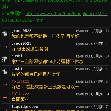
※ 發信站: 批踢踢實業坊(ptt.cc), 來自: 101.10.6.242 (臺
灣)

※ 文章網址: 
https://www.ptt.cc/bbs/E-appliance/M.17
65166021.A.8BF.html
8月前
, 1
grace0523
12/08 13:06,
F
推
我的也是都不關機一年多了 目前好
8月前
, 2
grace0523
12/08 13:06,
F
→
好 但出國還是會關
8月前
, 3
cushi
12/08 13:24,
F
推
家中三台除濕機都24小時運轉不休息
8月前
, 4
cushi
12/08 13:25,
F
推
最老的那台已經目前七年
8月前
, 5
foliczzz
12/08 13:34,
F
→
好喔。 看起來設計上應該是可以一
8月前
, 6
foliczzz
12/08 13:34,
F
→
直開著~
8月前
, 7
liquidgroove
12/08 13:56,
F
→