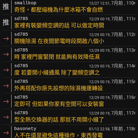
7月前
, 110
smallkop
12/27 12:51,
F
推
奇怪，都壓縮機為什麼冰箱不會自燃
7月前
, 111
sd785
12/29 00:19,
F
推
家裡有裝變頻空調的話 可以做定時開
7月前
, 112
sd785
12/29 00:19,
F
→
關機除濕 在夜間節電時段開啟八個小
7月前
, 113
sd785
12/29 00:19,
F
→
時 家裡門窗緊閉 就能夠有效降低濕
7月前
, 114
sd785
12/29 00:19,
F
→
度 若要開小縫通風 除了變頻空調之
7月前
, 115
sd785
12/29 00:19,
F
→
外再搭配你原先設想的除濕機運轉設
7月前
, 116
sd785
12/29 00:19,
F
→
定即可 但如果你家有空間可以安裝窗
7月前
, 117
sd785
12/29 00:19,
F
→
型全熱交換器的話 那就不用開小縫了
1年前
, 118
basonety
01/12 22:58,
F
→
人不在還是避免這種操作，東西發霉