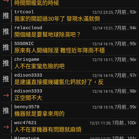
時間開暖氣的時候
7月前
, 93
trtcool
12/12 23:25,
F
推
我家的開超過30年了 發現水滿就倒
7月前
, 94
relaxcloud
12/14 13:21,
F
推
開個縫是要幫地球除濕吧？
7月前
, 95
SSSONIC
12/14 16:19,
F
推
原來有人開縫除溼 難怪近年降雨不穩
7月前
, 96
chrisgame
12/15 13:11,
F
推
人不在家蠻危險的吧
7月前
, 97
edison3333
12/16 14:19,
F
推
是建議直接擺幾罐氯化鈣就好了，反
7月前
, 98
edison3333
12/16 14:19,
F
→
正空間不大
7月前
, 99
benny3579
12/18 15:19,
F
推
機器就是要拿來用的
7月前
, 100
wsc47621
12/21 11:20,
F
→
人不在家機器有問題就麻煩
7月前
, 101
Mimmature