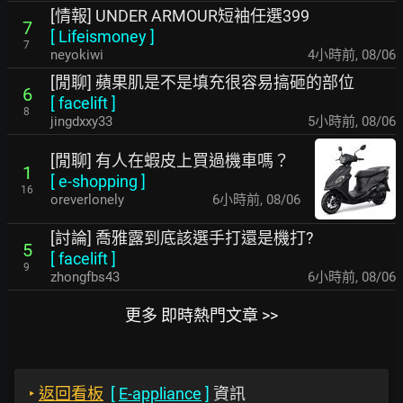
[情報] UNDER ARMOUR短袖任選399
7
[
Lifeismoney
]
7
neyokiwi
4小時前
,
08/06
[閒聊] 蘋果肌是不是填充很容易搞砸的部位
6
[
facelift
]
8
jingdxxy33
5小時前
,
08/06
[閒聊] 有人在蝦皮上買過機車嗎？
1
[
e-shopping
]
16
oreverlonely
6小時前
,
08/06
[討論] 喬雅露到底該選手打還是機打?
5
[
facelift
]
9
zhongfbs43
6小時前
,
08/06
更多 即時熱門文章 >>
‣
返回看板
[
E-appliance
]
資訊