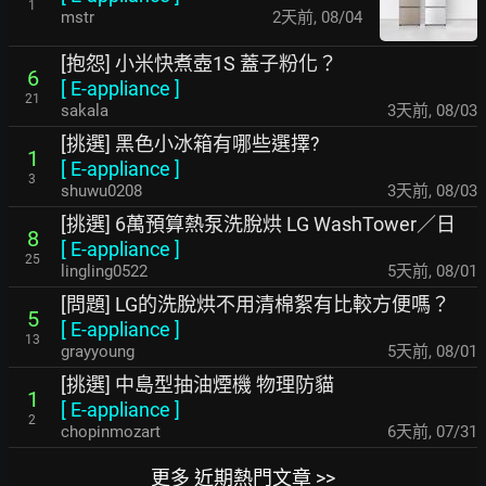
1
mstr
2天前
,
08/04
[抱怨] 小米快煮壺1S 蓋子粉化？
6
[
E-appliance
]
21
sakala
3天前
,
08/03
[挑選] 黑色小冰箱有哪些選擇?
1
[
E-appliance
]
3
shuwu0208
3天前
,
08/03
[挑選] 6萬預算熱泵洗脫烘 LG WashTower／日
8
[
E-appliance
]
25
lingling0522
5天前
,
08/01
[問題] LG的洗脫烘不用清棉絮有比較方便嗎？
5
[
E-appliance
]
13
grayyoung
5天前
,
08/01
[挑選] 中島型抽油煙機 物理防貓
1
[
E-appliance
]
2
chopinmozart
6天前
,
07/31
更多 近期熱門文章 >>