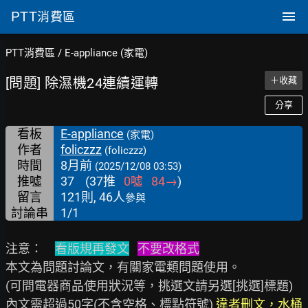
PTT
消費區
PTT消費區
/
E-appliance (家電)
[問題] 除濕機24連續運轉
＋收藏
分享
看板
E-appliance
(家電)
作者
foliczzz
(foliczzz)
時間
8月前
(2025/12/08 03:53)
推噓
37
(
37
推
0
噓
84
→
)
留言
121則, 46人
參與
討論串
1/1
注意：　
看版規再發文
不要改格式
本文為問題討論文，有關家電類問題使用。

(可問電器商品使用狀況等，挑選文請另選[挑選]標題)

內文需超過50字(不含空格、標點符號) 
違者刪文，水桶