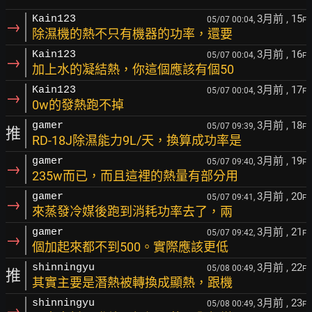
3月前
, 15
Kain123
05/07 00:04,
F
→
除濕機的熱不只有機器的功率，還要
3月前
, 16
Kain123
05/07 00:04,
F
→
加上水的凝結熱，你這個應該有個50
3月前
, 17
Kain123
05/07 00:04,
F
→
0w的發熱跑不掉
3月前
, 18
gamer
05/07 09:39,
F
推
RD-18J除濕能力9L/天，換算成功率是
3月前
, 19
gamer
05/07 09:40,
F
→
235w而已，而且這裡的熱量有部分用
3月前
, 20
gamer
05/07 09:41,
F
→
來蒸發冷媒後跑到消耗功率去了，兩
3月前
, 21
gamer
05/07 09:42,
F
→
個加起來都不到500。實際應該更低
3月前
, 22
shinningyu
05/08 00:49,
F
推
其實主要是潛熱被轉換成顯熱，跟機
3月前
, 23
shinningyu
05/08 00:49,
F
→