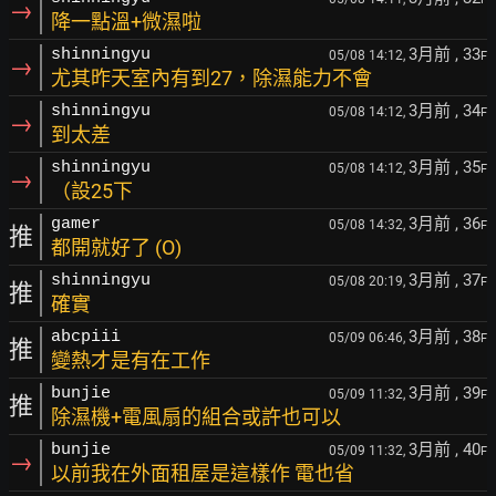
→
降一點溫+微濕啦
3月前
, 33
shinningyu
05/08 14:12,
F
→
尤其昨天室內有到27，除濕能力不會
3月前
, 34
shinningyu
05/08 14:12,
F
→
到太差
3月前
, 35
shinningyu
05/08 14:12,
F
→
（設25下
3月前
, 36
gamer
05/08 14:32,
F
推
都開就好了 (O)
3月前
, 37
shinningyu
05/08 20:19,
F
推
確實
3月前
, 38
abcpiii
05/09 06:46,
F
推
變熱才是有在工作
3月前
, 39
bunjie
05/09 11:32,
F
推
除濕機+電風扇的組合或許也可以
3月前
, 40
bunjie
05/09 11:32,
F
→
以前我在外面租屋是這樣作 電也省