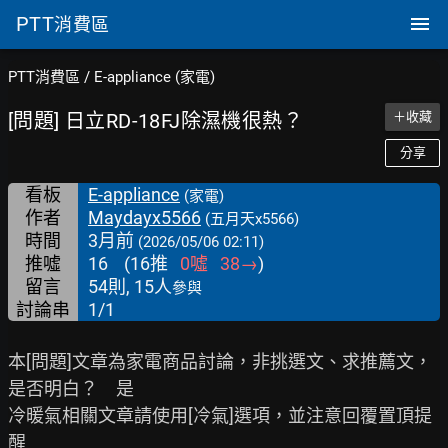
PTT
消費區
PTT消費區
/
E-appliance (家電)
[問題] 日立RD-18FJ除濕機很熱？
＋收藏
分享
看板
E-appliance
(家電)
作者
Maydayx5566
(五月天x5566)
時間
3月前
(2026/05/06 02:11)
推噓
16
(
16
推
0
噓
38
→
)
留言
54則, 15人
參與
討論串
1/1
本[問題]文章為家電商品討論，非挑選文、求推薦文，
是否明白？　是

冷暖氣相關文章請使用[冷氣]選項，並注意回覆置頂提