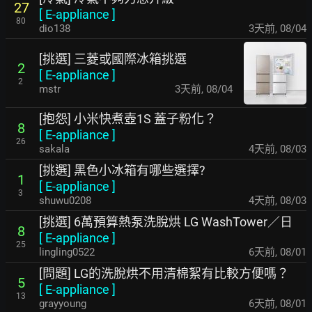
27
[
E-appliance
]
80
dio138
3天前
,
08/04
[挑選] 三菱或國際冰箱挑選
2
[
E-appliance
]
2
mstr
3天前
,
08/04
[抱怨] 小米快煮壺1S 蓋子粉化？
8
[
E-appliance
]
26
sakala
4天前
,
08/03
[挑選] 黑色小冰箱有哪些選擇?
1
[
E-appliance
]
3
shuwu0208
4天前
,
08/03
[挑選] 6萬預算熱泵洗脫烘 LG WashTower／日
8
[
E-appliance
]
25
lingling0522
6天前
,
08/01
[問題] LG的洗脫烘不用清棉絮有比較方便嗎？
5
[
E-appliance
]
13
grayyoung
6天前
,
08/01