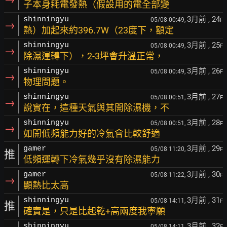
子本身耗電發熱（假設用的電全部變
3月前
, 24
shinningyu
05/08 00:49,
F
→
熱）加起來約396.7W（23度下，額定
3月前
, 25
shinningyu
05/08 00:49,
F
→
除濕運轉下），2-3坪會升溫正常，
3月前
, 26
shinningyu
05/08 00:49,
F
→
物理問題。
3月前
, 27
shinningyu
05/08 00:51,
F
→
說實在，這種天氣與其開除濕機，不
3月前
, 28
shinningyu
05/08 00:51,
F
→
如開低頻能力好的冷氣會比較舒適
3月前
, 29
gamer
05/08 11:20,
F
推
低頻運轉下冷氣幾乎沒有除濕能力
3月前
, 30
gamer
05/08 11:22,
F
→
顯熱比太高
3月前
, 31
shinningyu
05/08 14:11,
F
推
確實是，只是比起乾+高兩度我寧願
3月前
, 32
shinningyu
05/08 14:11,
F