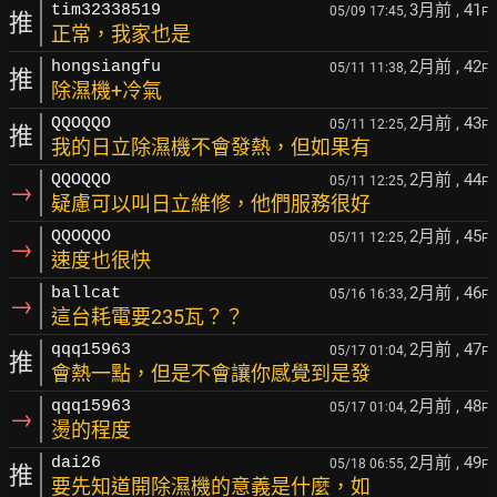
3月前
, 41
tim32338519
05/09 17:45,
F
推
正常，我家也是
2月前
, 42
hongsiangfu
05/11 11:38,
F
推
除濕機+冷氣
2月前
, 43
QQOQQO
05/11 12:25,
F
推
我的日立除濕機不會發熱，但如果有
2月前
, 44
QQOQQO
05/11 12:25,
F
→
疑慮可以叫日立維修，他們服務很好
2月前
, 45
QQOQQO
05/11 12:25,
F
→
速度也很快
2月前
, 46
ballcat
05/16 16:33,
F
→
這台耗電要235瓦？？
2月前
, 47
qqq15963
05/17 01:04,
F
推
會熱一點，但是不會讓你感覺到是發
2月前
, 48
qqq15963
05/17 01:04,
F
→
燙的程度
2月前
, 49
dai26
05/18 06:55,
F
推
要先知道開除濕機的意義是什麼，如