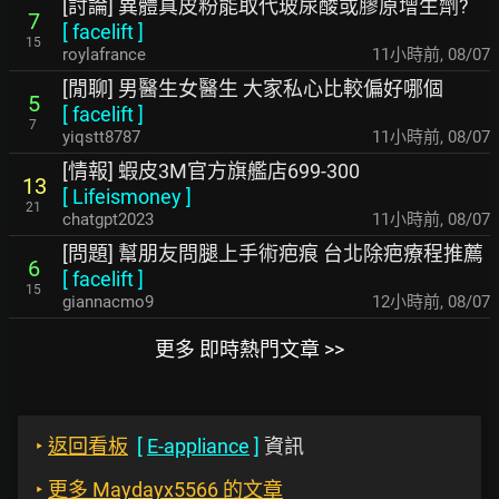
[討論] 異體真皮粉能取代玻尿酸或膠原增生劑?
7
[
facelift
]
15
roylafrance
11小時前
,
08/07
[閒聊] 男醫生女醫生 大家私心比較偏好哪個
5
[
facelift
]
7
yiqstt8787
11小時前
,
08/07
[情報] 蝦皮3M官方旗艦店699-300
13
[
Lifeismoney
]
21
chatgpt2023
11小時前
,
08/07
[問題] 幫朋友問腿上手術疤痕 台北除疤療程推薦
6
[
facelift
]
15
giannacmo9
12小時前
,
08/07
更多 即時熱門文章 >>
‣
返回看板
[
E-appliance
]
資訊
‣
更多 Maydayx5566 的文章