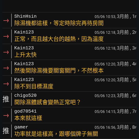
3月前
, 1
ShinHsin
05/06 10:53,
F
→
除濕機都這樣，等定時除完再待房間
3月前
, 2
Kain123
05/06 12:18,
F
→
正常，而且越大台的越熱，因為溫度
3月前
, 3
Kain123
05/06 12:18,
F
→
上升太快
3月前
, 4
Kain123
05/06 12:20,
F
→
然後開除濕機要關窗關門，不然根本
3月前
, 5
Kain123
05/06 12:20,
F
→
除不到目標濕度
3月前
, 6
chigo520
05/06 12:23,
F
推
開除濕體感會變熱正常吧？
3月前
, 7
god70541
05/06 14:15,
F
→
本來就這樣
3月前
, 8
gamer
05/06 16:56,
F
推
功率就是這樣高，跟哪個牌子無關