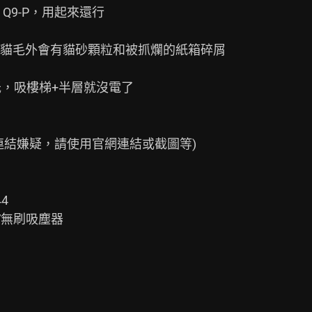
E Q9-P，用起來還行

貓毛外會有貓砂顆粒和被抓爛的紙箱碎屑

，吸樓梯+半層就沒電了

結嫌疑，請使用官網連結或截圖等)

4

18V無刷吸塵器
