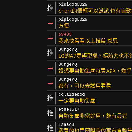
pipidog0329
推
Shark的很輕可以試試 也有自
pipidog0329
→
方便
s9403
→
我來找看看以上推薦 感恩
BurgerQ
推
LG的A7是輕型機，續航力也不
BurgerQ
→
設想要自動集塵就買A9X，幾
BurgerQ
→
都有，可以去試用看看
collidebod
推
一定要自動集塵
ethel617
推
自動集塵非常好用，能有最好
Isaac9
推
我買的也是國際牌的那台自動