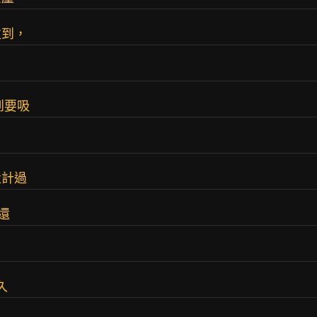
次到，
到要吸
設計過
還
久