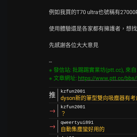
例如我買的T70 ultra也號稱有27000
使用體驗還是各家都有擁護者，想找
先感謝各位大大意見

※ 發信站: 批踢踢實業坊(ptt.cc), 來自: 2
※ 文章網址: 
https://www.ptt.cc/bbs
kzfun2001
推
dyson新的筆型雙向吸塵器有
kzfun2001
→
？
qweertyui891
→
自動集塵蠻好用的