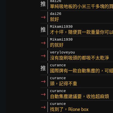
dai26
推
單純吸地板的小米三千多塊的
dai26
→
就好
Mikami1930
推
才十坪，隨便買一款重量你可
Mikami1930
→
的就好
veryloveyou
→
沒有旋刷吸頭的都吸不太乾淨
curance
推
國際牌有一款自動集塵的，可
curance
→
頭，記得不重
curance
→
自動集塵建議要，收拾超麻煩
curance
→
找到了，叫one box