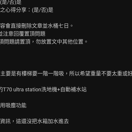
/否)是

心得分享：(是/否)是

容會直接刪除文章並水桶七日。

並注意回覆置頂問題

三項問題請置頂，勿放置文中其他位置。

坪，主要是有樓梯要一階一階吸，所以希望重量不要太重或好
 ultra station洗地機+自動補水站

用吸塵功能

資訊，這還沒把水箱加水進去
