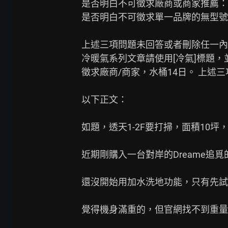
是否明白不可徵求廠商或商家推薦：(是
是否明白不可徵求單一品牌的無型號之
上述三項問題未回答或者刪除任一內
冷暖氣系列文章請使用[冷氣]標題，
徵求廠商/商家，水桶14日。 上述
以下正文：

如題，透天1-2F要打掃，面積10
近期剛購入一台對岸的Dreame追覓的T70
還沒開始用加水洗地功能，只有先試
覺得機身滿重的，但官網找不到重量