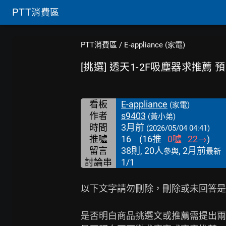
PTT
消費區
PTT消費區
/
E-appliance (家電)
[挑選] 透天1-2F吸塵器求推薦 預
看板
E-appliance
(家電)
作者
s9403
(黃小弟)
時間
3月前
(2026/05/04 04:41)
推噓
16
(
16
推
0
噓
22
→
)
留言
38則, 20人
, 2月前
參與
最新
討論串
1/1
以下文字請勿刪除，刪除或未回答是者
是否明白商品挑選文或推薦需提出兩樣