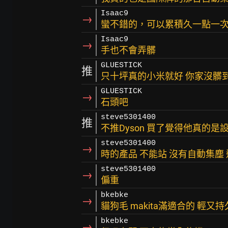
Isaac9
→
蠻不錯的，可以累積久一點一
Isaac9
→
手也不會弄髒
GLUESTICK
推
只十坪真的小米就好 你家沒髒
GLUESTICK
→
石頭吧
steve5301400
推
不推Dyson 買了覺得他真的是
steve5301400
→
時的產品 不能站 沒有自動集塵 
steve5301400
→
偏重
bkebke
→
貓狗毛 makita滿適合的 輕又持
bkebke
→