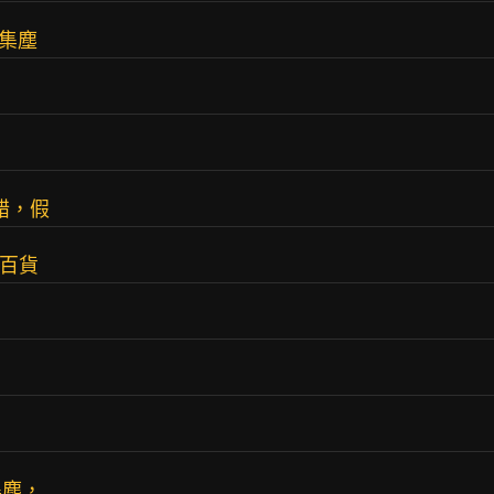
動集塵
錯，假
乎百貨
集塵，