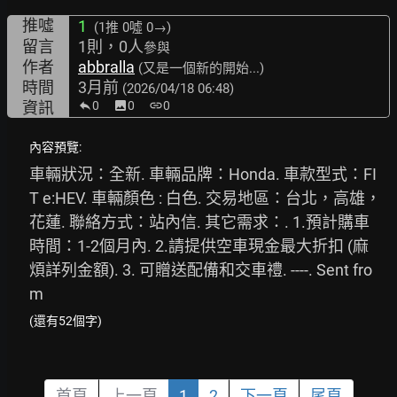
推噓
1
(1推
0噓 0→
)
留言
1則，0人
參與
作者
abbralla
(又是一個新的開始...)
時間
3月前
(2026/04/18 06:48)
資訊
0
image
0
link
0
內容預覽:
車輛狀況：全新. 車輛品牌：Honda. 車款型式：FI
T e:HEV. 車輛顏色 : 白色. 交易地區：台北，高雄，
花蓮. 聯絡方式：站內信. 其它需求：. 1.預計購車
時間：1-2個月內. 2.請提供空車現金最大折扣 (麻
煩詳列金額). 3. 可贈送配備和交車禮. ----. Sent fro
m
(還有52個字)
首頁
上一頁
1
2
下一頁
尾頁