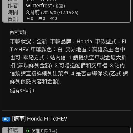
作者
winterfrost
(冬霜)
時間
3周前
(2026/07/17 15:36)
資訊
0
image
0
link
0
內容預覽:
車輛狀況：全新. 車輛品牌：Honda. 車款型式：FI
T e:HEV. 車輛顏色：白. 交易地區：高雄為主 台中
也可. 聯絡方式：站內信. 1.請提供空車現金最大折
扣 (麻煩詳列金額). 2.可贈送配備和交車禮. 3.站內
信煩請直接詳細列出菜單. 4.是否需綁保險 (乙式 請
詳列保險內容和金額).
(還有37個字)
[購車] Honda FIT e:HEV
#8
推噓
6
(6推
0噓 1→
)