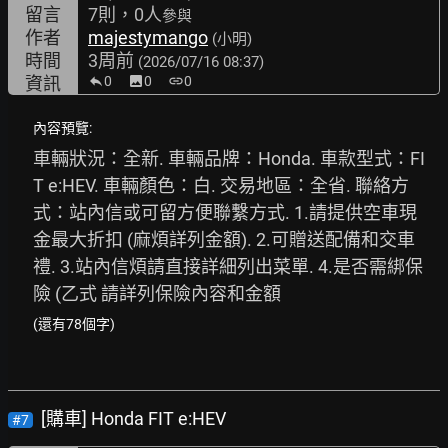
留言
7則，0人
參與
作者
majestymango
(小明)
時間
3周前
(2026/07/16 08:37)
資訊
0
image
0
link
0
內容預覽:
車輛狀況：全新. 車輛品牌：Honda. 車款型式：FI
T e:HEV. 車輛顏色：白. 交易地區：全省. 聯絡方
式：站內信或可留方便聯繫方式. 1.請提供空車現
金最大折扣 (麻煩詳列金額). 2.可贈送配備和交車
禮. 3.站內信煩請直接詳細列出菜單. 4.是否需綁保
險 (乙式 請詳列保險內容和金額
(還有78個字)
[購車] Honda FIT e:HEV
#7