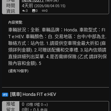
(喇叭賀)
時間
4天前
(2026/08/04 05:15)
資訊
0
image
0
link
0
內容預覽:
車輛狀況：全新. 車輛品牌：Honda. 車款型式：FI
T e:HEV. 車輛顏色：白. 交易地區：台中/中部為主. 
聯絡方式：站內信. 1.請提供空車現金最大折扣 (麻
煩詳列金額). 2.可贈送配備和交車禮. 3.站內信煩請
直接詳細列出菜單. 4.是否需綁保險 (乙式 請詳列保
險內容和金額). 5
(還有70個字)
[購車] Honda FIT e:HEV
#9
推噓
0
(0推
0噓 0→
)
留言
0則，0人
參與