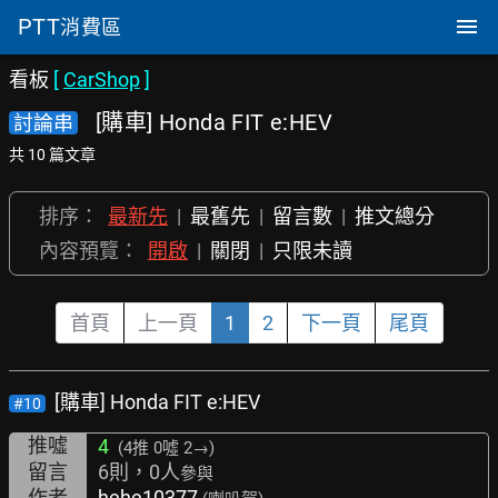
PTT
消費區
看板
[
CarShop
]
[購車] Honda FIT e:HEV
討論串
共 10 篇文章
排序：
最新先
|
最舊先
|
留言數
|
推文總分
內容預覽：
開啟
|
關閉
|
只限未讀
首頁
上一頁
1
2
下一頁
尾頁
[購車] Honda FIT e:HEV
#10
推噓
4
(4推
0噓 2→
)
留言
6則，0人
參與
作者
hehe10377