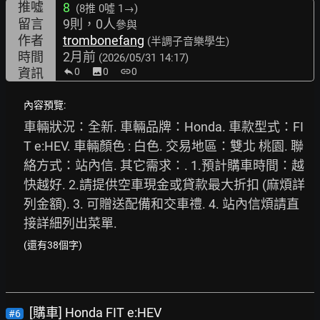
推噓
8
(8推
0噓 1→
)
留言
9則，0人
參與
作者
trombonefang
(半調子音樂學生)
時間
2月前
(2026/05/31 14:17)
資訊
0
image
0
link
0
內容預覽:
車輛狀況：全新. 車輛品牌：Honda. 車款型式：FI
T e:HEV. 車輛顏色 : 白色. 交易地區：雙北 桃園. 聯
絡方式：站內信. 其它需求：. 1.預計購車時間：越
快越好. 2.請提供空車現金或貸款最大折扣 (麻煩詳
列金額). 3. 可贈送配備和交車禮. 4. 站內信煩請直
接詳細列出菜單.
(還有38個字)
[購車] Honda FIT e:HEV
#6