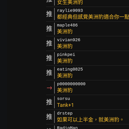
女生美洲豹
raylie9093
推
都經典但感覺美洲豹適合你一
maple486
推
美洲豹
vivian926
推
美洲豹
pinkpei
推
美洲豹
eating0825
推
美洲豹
p0000000000
→
美洲豹
sorsu
推
Tank+1
drstep
推
如果可以上半金，就美洲豹。
RadioMan