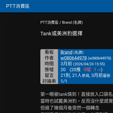
PTT
消費區
PTT消費區
/
Brand (名牌)
Tank或美洲豹選擇
看板
Brand
(名牌)
作者
w080644978
(w080644978)
時間
3月前
(2026/04/24 15:55)
推噓
20
(
20
推
0
噓
1
→
)
留言
21則, 21人
, 3月前
參與
最新
討論串
1/1
第一眼被tank燒到！直接放入口袋名
當時也試戴美洲豹，反而沒什麼感覺

但過了幾個月後突然一個轉念
