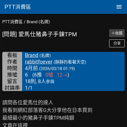
PTT
消費區
PTT消費區
/
Brand (名牌)
[問題] 愛馬仕豬鼻子手鍊TPM
＋收藏
分享
看板
Brand
(名牌)
作者
rabbitfoever
(靜靜的看著天空)
時間
4月前
(2026/03/18 01:19)
推噓
6
(
6
推
0
噓
12
→
)
留言
18則, 8人
參與
討論串
1/1
請問各位愛馬仕的達人

我看到網紅部落客G大分享他在日本買到

最細最小的豬鼻子手鍊TPM純銀
