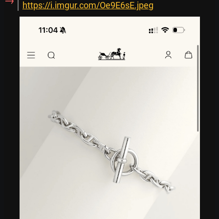
→
https://i.imgur.com/Oe9E6sE.jpeg