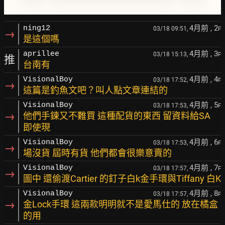
4月前
, 2
ning12
03/18 09:51,
F
→
是這個嗎
4月前
, 3
aprillee
03/18 15:13,
F
推
台南有
4月前
, 4
VisionalBoy
03/18 17:52,
F
→
這篇是釣魚文吧？叫人點文章連結的
4月前
, 5
VisionalBoy
03/18 17:53,
F
→
他們手鍊又不難買 這種配貨的東西 留資料給SA
即使現
4月前
, 6
VisionalBoy
03/18 17:53,
F
→
場沒貨 屆時有貨 他們都會很樂意賣的
4月前
, 7
VisionalBoy
03/18 17:57,
F
→
圖中 還偷渡Cartier 的釘子白k金手環與Tiffany 白K
4月前
, 8
VisionalBoy
03/18 17:57,
F
→
金Lock手環 這兩款明明就不是愛馬仕的 放在橘盒
的用