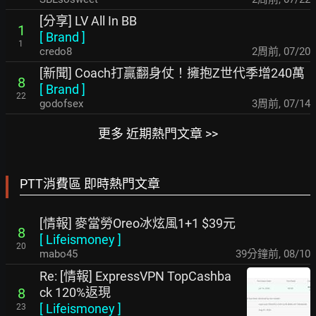
[分享] LV All In BB
1
[
Brand
]
1
credo8
2周前
,
07/20
[新聞] Coach打贏翻身仗！擁抱Z世代季增240萬
8
[
Brand
]
22
godofsex
3周前
,
07/14
更多 近期熱門文章 >>
PTT消費區 即時熱門文章
[情報] 麥當勞Oreo冰炫風1+1 $39元
8
[
Lifeismoney
]
20
mabo45
39分鐘前
,
08/10
Re: [情報] ExpressVPN TopCashba
ck 120%返現
8
[
Lifeismoney
]
23