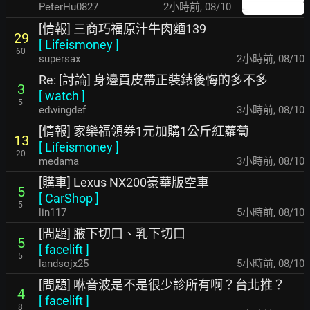
PeterHu0827
2小時前
,
08/10
[情報] 三商巧福原汁牛肉麵139
29
[
Lifeismoney
]
60
supersax
2小時前
,
08/10
Re: [討論] 身邊買皮帶正裝錶後悔的多不多
3
[
watch
]
5
edwingdef
3小時前
,
08/10
[情報] 家樂福領券1元加購1公斤紅蘿蔔
13
[
Lifeismoney
]
20
medama
3小時前
,
08/10
[購車] Lexus NX200豪華版空車
5
[
CarShop
]
5
lin117
5小時前
,
08/10
[問題] 腋下切口、乳下切口
5
[
facelift
]
5
landsojx25
5小時前
,
08/10
[問題] 咻音波是不是很少診所有啊？台北推？
4
[
facelift
]
8