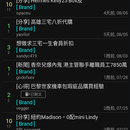
[分享] Hermes Kelly25 Box皮
10
[
Brand
]
11
opaceu
4天前
,
08/05
[分享] 高雄三宅八折代購
1
[
Brand
]
1
yaoilot
5天前
,
08/05
想徵求三宅一生會員折扣
3
[
Brand
]
3
sandyc419
1周前
,
08/03
[新聞] 香奈兒爆內鬼 港主管聯手離職員工7850萬
1
[
Brand
]
1
godofsex
1周前
,
07/28
[心得] 巴黎世家機車包瑕疵品購買經驗
2
已刪文
2
[
Brand
]
vegger
2周前
,
07/25
[分享] 紐約Madison，0配mini Lindy
10
[
Brand
]
17
SBLsosweet
2周前
,
07/22