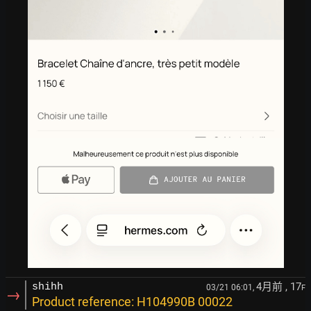
4月前
, 17
shihh
03/21 06:01,
F
→
Product reference: H104990B 00022