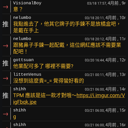
4月前
, 9
VisionalBoy
03/18 17:57,
F
→
意？
4月前
, 10
nelumbo
03/18 20:11,
F
推
我點進去了，他其它牌子的手鍊不是放橘盒吧，
是戴在手上
4月前
, 11
nelumbo
03/18 20:12,
F
→
跟豬鼻子手鍊一起配戴，這位網紅應該不需要業
配吧！
4月前
, 12
gottsuan
03/20 16:44,
F
推
他業配可多了 哪裡不需要?
4月前
, 13
littenVenus
03/21 00:11,
F
→
沒想到這麼貴=_= 覺得蠻好看的
4月前
, 14
shihh
03/21 06:00,
F
推
TPM 應該是這一款才對哦～
https://i.imgur.com/V
igFbqk.jpe
4月前
, 15
shihh
03/21 06:00,
F
→
g
4月前
, 16
shihh
03/21 06:00,
F